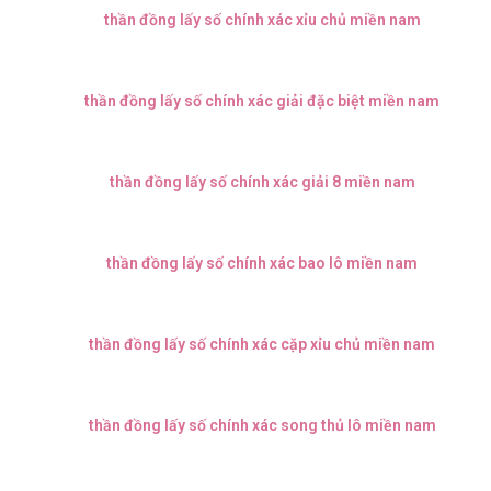
thần đồng lấy số chính xác xỉu chủ miền nam
thần đồng lấy số chính xác giải đặc biệt miền nam
thần đồng lấy số chính xác giải 8 miền nam
thần đồng lấy số chính xác bao lô miền nam
thần đồng lấy số chính xác cặp xỉu chủ miền nam
thần đồng lấy số chính xác song thủ lô miền nam