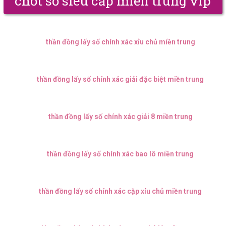
chốt số siêu cấp miền trung víp
thần đồng lấy số chính xác xỉu chủ miền trung
thần đồng lấy số chính xác giải đặc biệt miền trung
thần đồng lấy số chính xác giải 8 miền trung
thần đồng lấy số chính xác bao lô miền trung
thần đồng lấy số chính xác cặp xỉu chủ miền trung