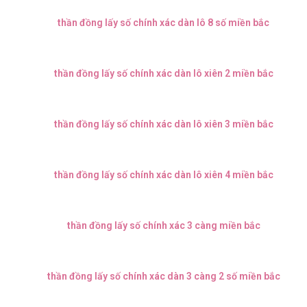
thần đồng lấy số chính xác dàn lô 8 số miền bắc
thần đồng lấy số chính xác dàn lô xiên 2 miền bắc
thần đồng lấy số chính xác dàn lô xiên 3 miền bắc
thần đồng lấy số chính xác dàn lô xiên 4 miền bắc
thần đồng lấy số chính xác 3 càng miền bắc
thần đồng lấy số chính xác dàn 3 càng 2 số miền bắc