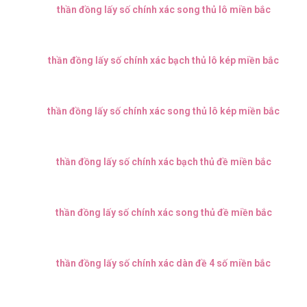
thần đồng lấy số chính xác song thủ lô miền bắc
thần đồng lấy số chính xác bạch thủ lô kép miền bắc
thần đồng lấy số chính xác song thủ lô kép miền bắc
thần đồng lấy số chính xác bạch thủ đề miền bắc
thần đồng lấy số chính xác song thủ đề miền bắc
thần đồng lấy số chính xác dàn đề 4 số miền bắc