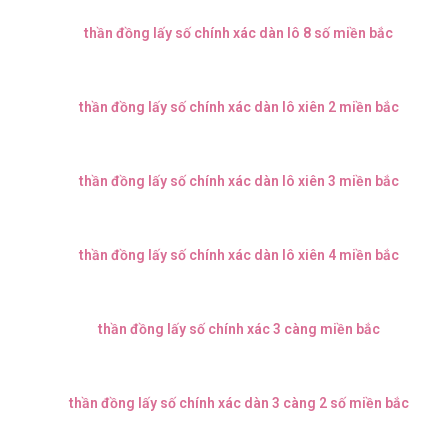
thần đồng lấy số chính xác dàn lô 8 số miền bắc
thần đồng lấy số chính xác dàn lô xiên 2 miền bắc
thần đồng lấy số chính xác dàn lô xiên 3 miền bắc
thần đồng lấy số chính xác dàn lô xiên 4 miền bắc
thần đồng lấy số chính xác 3 càng miền bắc
thần đồng lấy số chính xác dàn 3 càng 2 số miền bắc