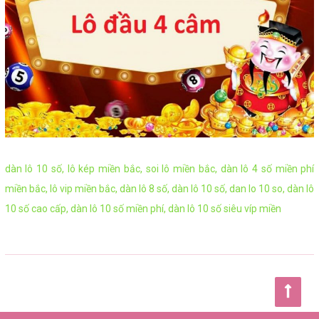
dàn lô 10 số, lô kép miền bắc, soi lô miền bắc, dàn lô 4 số miền phí
miền bắc, lô vip miền bắc, dàn lô 8 số, dàn lô 10 số, dan lo 10 so, dàn lô
10 số cao cấp, dàn lô 10 số miền phí, dàn lô 10 số siêu víp miền