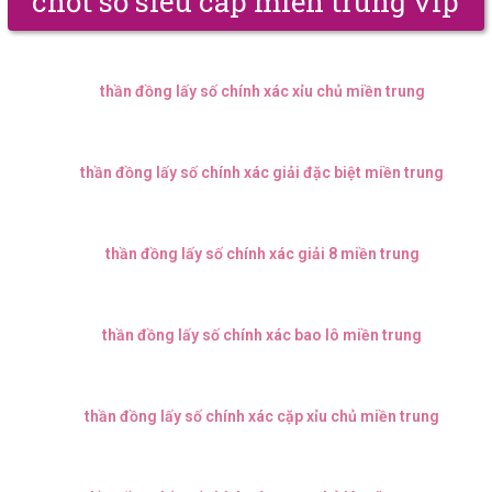
chốt số siêu cấp miền trung víp
thần đồng lấy số chính xác xỉu chủ miền trung
thần đồng lấy số chính xác giải đặc biệt miền trung
thần đồng lấy số chính xác giải 8 miền trung
thần đồng lấy số chính xác bao lô miền trung
thần đồng lấy số chính xác cặp xỉu chủ miền trung