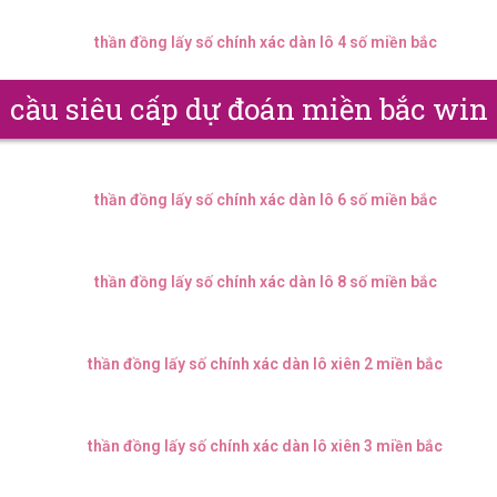
thần đồng lấy số chính xác dàn lô 4 số miền bắc
cầu siêu cấp dự đoán miền bắc win
thần đồng lấy số chính xác dàn lô 6 số miền bắc
thần đồng lấy số chính xác dàn lô 8 số miền bắc
thần đồng lấy số chính xác dàn lô xiên 2 miền bắc
thần đồng lấy số chính xác dàn lô xiên 3 miền bắc