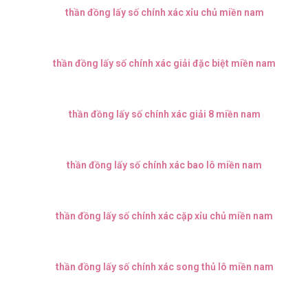
thần đồng lấy số chính xác xỉu chủ miền nam
thần đồng lấy số chính xác giải đặc biệt miền nam
thần đồng lấy số chính xác giải 8 miền nam
thần đồng lấy số chính xác bao lô miền nam
thần đồng lấy số chính xác cặp xỉu chủ miền nam
thần đồng lấy số chính xác song thủ lô miền nam