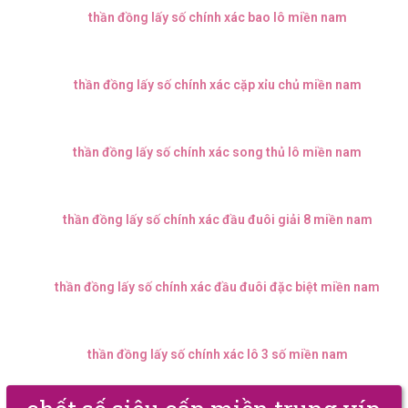
thần đồng lấy số chính xác bao lô miền nam
thần đồng lấy số chính xác cặp xỉu chủ miền nam
thần đồng lấy số chính xác song thủ lô miền nam
thần đồng lấy số chính xác đầu đuôi giải 8 miền nam
thần đồng lấy số chính xác đầu đuôi đặc biệt miền nam
thần đồng lấy số chính xác lô 3 số miền nam