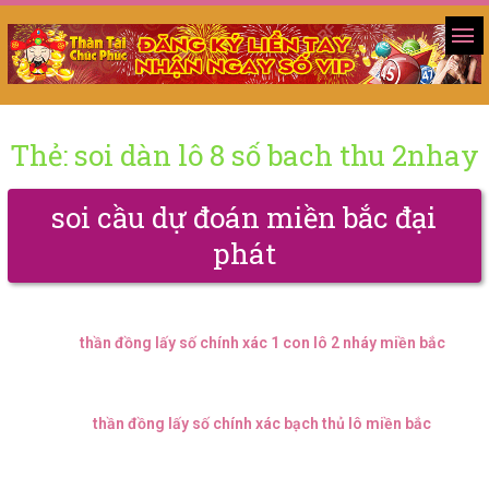
Thẻ:
soi dàn lô 8 số bach thu 2nhay
soi cầu dự đoán miền bắc đại
phát
thần đồng lấy số chính xác 1 con lô 2 nháy miền bắc
thần đồng lấy số chính xác bạch thủ lô miền bắc