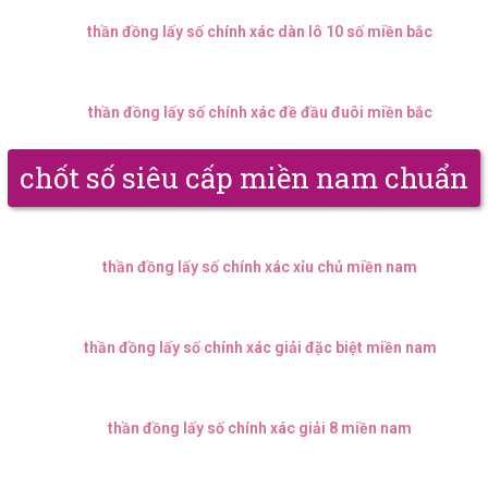
thần đồng lấy số chính xác dàn lô 10 số miền bắc
thần đồng lấy số chính xác đề đầu đuôi miền bắc
chốt số siêu cấp miền nam chuẩn
thần đồng lấy số chính xác xỉu chủ miền nam
thần đồng lấy số chính xác giải đặc biệt miền nam
thần đồng lấy số chính xác giải 8 miền nam