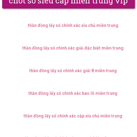
chốt số siêu cấp miền trung víp
thần đồng lấy số chính xác xỉu chủ miền trung
thần đồng lấy số chính xác giải đặc biệt miền trung
thần đồng lấy số chính xác giải 8 miền trung
thần đồng lấy số chính xác bao lô miền trung
thần đồng lấy số chính xác cặp xỉu chủ miền trung