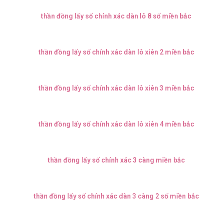
thần đồng lấy số chính xác dàn lô 8 số miền bắc
thần đồng lấy số chính xác dàn lô xiên 2 miền bắc
thần đồng lấy số chính xác dàn lô xiên 3 miền bắc
thần đồng lấy số chính xác dàn lô xiên 4 miền bắc
thần đồng lấy số chính xác 3 càng miền bắc
thần đồng lấy số chính xác dàn 3 càng 2 số miền bắc