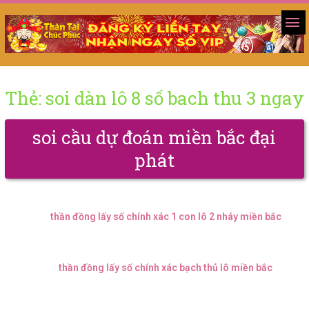
Thẻ:
soi dàn lô 8 số bach thu 3 ngay
soi cầu dự đoán miền bắc đại
phát
thần đồng lấy số chính xác 1 con lô 2 nháy miền bắc
thần đồng lấy số chính xác bạch thủ lô miền bắc