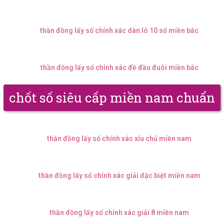
thần đồng lấy số chính xác dàn lô 10 số miền bắc
thần đồng lấy số chính xác đề đầu đuôi miền bắc
chốt số siêu cấp miền nam chuẩn
thần đồng lấy số chính xác xỉu chủ miền nam
thần đồng lấy số chính xác giải đặc biệt miền nam
thần đồng lấy số chính xác giải 8 miền nam