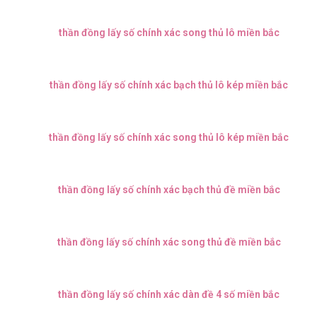
thần đồng lấy số chính xác song thủ lô miền bắc
thần đồng lấy số chính xác bạch thủ lô kép miền bắc
thần đồng lấy số chính xác song thủ lô kép miền bắc
thần đồng lấy số chính xác bạch thủ đề miền bắc
thần đồng lấy số chính xác song thủ đề miền bắc
thần đồng lấy số chính xác dàn đề 4 số miền bắc