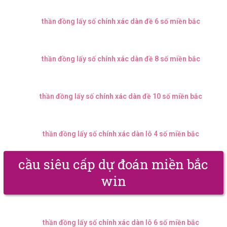
thần đồng lấy số chính xác dàn đề 6 số miền bắc
thần đồng lấy số chính xác dàn đề 8 số miền bắc
thần đồng lấy số chính xác dàn đề 10 số miền bắc
thần đồng lấy số chính xác dàn lô 4 số miền bắc
cầu siêu cấp dự đoán miền bắc
win
thần đồng lấy số chính xác dàn lô 6 số miền bắc