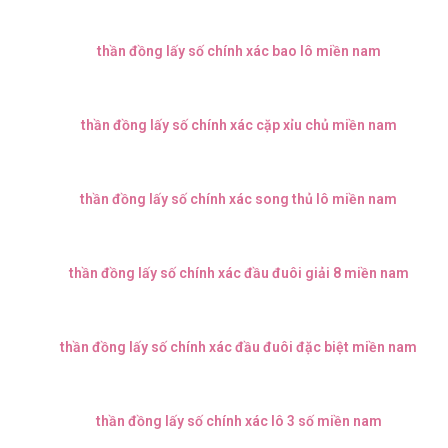
thần đồng lấy số chính xác bao lô miền nam
thần đồng lấy số chính xác cặp xỉu chủ miền nam
thần đồng lấy số chính xác song thủ lô miền nam
thần đồng lấy số chính xác đầu đuôi giải 8 miền nam
thần đồng lấy số chính xác đầu đuôi đặc biệt miền nam
thần đồng lấy số chính xác lô 3 số miền nam