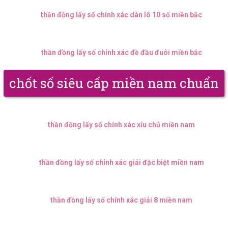
thần đồng lấy số chính xác dàn lô 10 số miền bắc
thần đồng lấy số chính xác đề đầu đuôi miền bắc
chốt số siêu cấp miền nam chuẩn
thần đồng lấy số chính xác xỉu chủ miền nam
thần đồng lấy số chính xác giải đặc biệt miền nam
thần đồng lấy số chính xác giải 8 miền nam