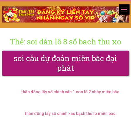
Thẻ:
soi dàn lô 8 số bach thu xo
soi cầu dự đoán miền bắc đại
phát
thần đồng lấy số chính xác 1 con lô 2 nháy miền bắc
thần đồng lấy số chính xác bạch thủ lô miền bắc