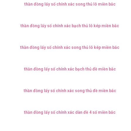
thần đồng lấy số chính xác song thủ lô miền bắc
thần đồng lấy số chính xác bạch thủ lô kép miền bắc
thần đồng lấy số chính xác song thủ lô kép miền bắc
thần đồng lấy số chính xác bạch thủ đề miền bắc
thần đồng lấy số chính xác song thủ đề miền bắc
thần đồng lấy số chính xác dàn đề 4 số miền bắc