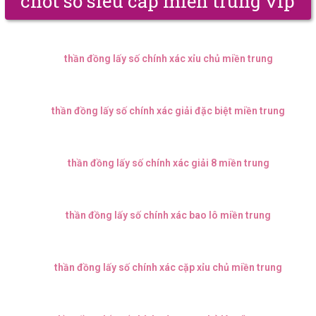
chốt số siêu cấp miền trung víp
thần đồng lấy số chính xác xỉu chủ miền trung
thần đồng lấy số chính xác giải đặc biệt miền trung
thần đồng lấy số chính xác giải 8 miền trung
thần đồng lấy số chính xác bao lô miền trung
thần đồng lấy số chính xác cặp xỉu chủ miền trung