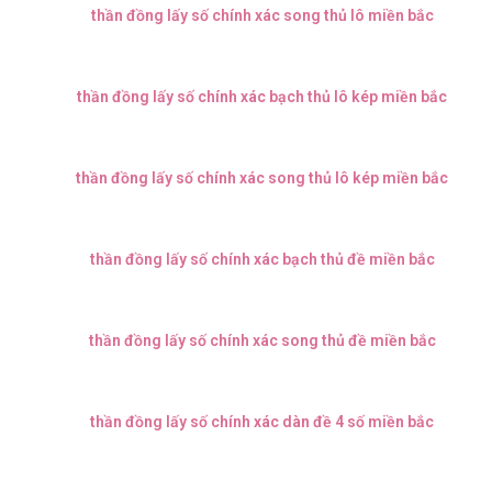
thần đồng lấy số chính xác song thủ lô miền bắc
thần đồng lấy số chính xác bạch thủ lô kép miền bắc
thần đồng lấy số chính xác song thủ lô kép miền bắc
thần đồng lấy số chính xác bạch thủ đề miền bắc
thần đồng lấy số chính xác song thủ đề miền bắc
thần đồng lấy số chính xác dàn đề 4 số miền bắc