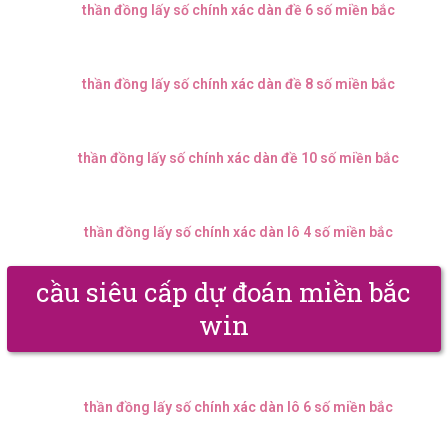
thần đồng lấy số chính xác dàn đề 6 số miền bắc
thần đồng lấy số chính xác dàn đề 8 số miền bắc
thần đồng lấy số chính xác dàn đề 10 số miền bắc
thần đồng lấy số chính xác dàn lô 4 số miền bắc
cầu siêu cấp dự đoán miền bắc
win
thần đồng lấy số chính xác dàn lô 6 số miền bắc