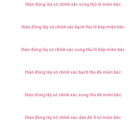
thần đồng lấy số chính xác song thủ lô miền bắc
thần đồng lấy số chính xác bạch thủ lô kép miền bắc
thần đồng lấy số chính xác song thủ lô kép miền bắc
thần đồng lấy số chính xác bạch thủ đề miền bắc
thần đồng lấy số chính xác song thủ đề miền bắc
thần đồng lấy số chính xác dàn đề 4 số miền bắc