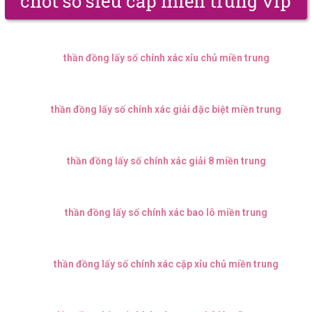
chốt số siêu cấp miền trung víp
thần đồng lấy số chính xác xỉu chủ miền trung
thần đồng lấy số chính xác giải đặc biệt miền trung
thần đồng lấy số chính xác giải 8 miền trung
thần đồng lấy số chính xác bao lô miền trung
thần đồng lấy số chính xác cặp xỉu chủ miền trung