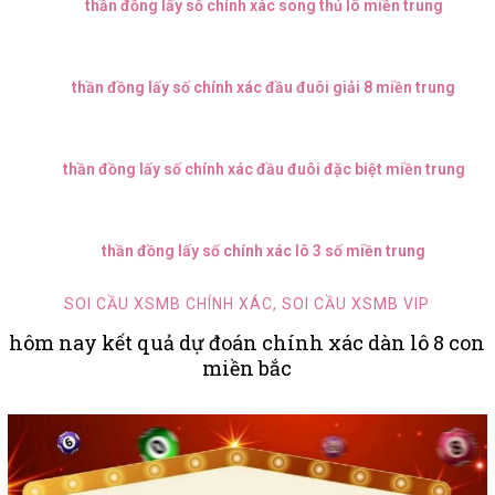
thần đồng lấy số chính xác song thủ lô miền trung
thần đồng lấy số chính xác đầu đuôi giải 8 miền trung
thần đồng lấy số chính xác đầu đuôi đặc biệt miền trung
thần đồng lấy số chính xác lô 3 số miền trung
SOI CẦU XSMB CHÍNH XÁC
,
SOI CẦU XSMB VIP
hôm nay kết quả dự đoán chính xác dàn lô 8 con
miền bắc