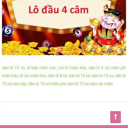
dàn lô 10 số, lô kép miền bắc, soi lô miền bắc, dàn lô 4 số miền phí
miền bắc, lô vip miền bắc, dàn lô 8 số, dàn lô 10 số, dan lo 10 so, dàn lô
10 số cao cấp, dàn lô 10 số miền phí, dàn lô 10 số siêu víp miền