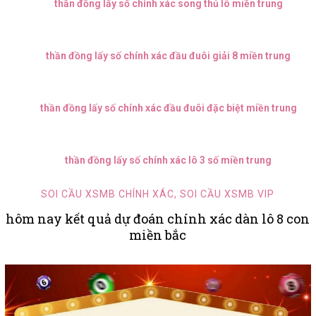
thần đồng lấy số chính xác song thủ lô miền trung
thần đồng lấy số chính xác đầu đuôi giải 8 miền trung
thần đồng lấy số chính xác đầu đuôi đặc biệt miền trung
thần đồng lấy số chính xác lô 3 số miền trung
SOI CẦU XSMB CHÍNH XÁC
,
SOI CẦU XSMB VIP
hôm nay kết quả dự đoán chính xác dàn lô 8 con
miền bắc