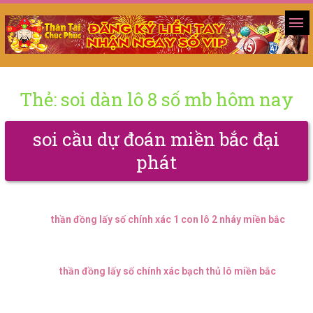
Thẻ:
soi dàn lô 8 số mb hôm nay
soi cầu dự đoán miền bắc đại
phát
thần đồng lấy số chính xác 1 con lô 2 nháy miền bắc
thần đồng lấy số chính xác bạch thủ lô miền bắc