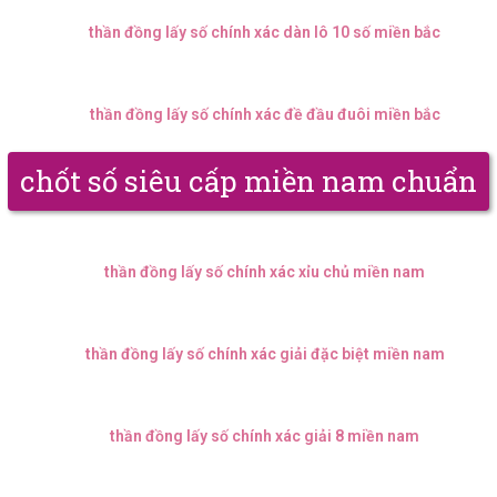
thần đồng lấy số chính xác dàn lô 10 số miền bắc
thần đồng lấy số chính xác đề đầu đuôi miền bắc
chốt số siêu cấp miền nam chuẩn
thần đồng lấy số chính xác xỉu chủ miền nam
thần đồng lấy số chính xác giải đặc biệt miền nam
thần đồng lấy số chính xác giải 8 miền nam