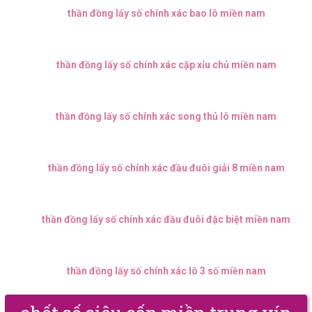
thần đồng lấy số chính xác bao lô miền nam
thần đồng lấy số chính xác cặp xỉu chủ miền nam
thần đồng lấy số chính xác song thủ lô miền nam
thần đồng lấy số chính xác đầu đuôi giải 8 miền nam
thần đồng lấy số chính xác đầu đuôi đặc biệt miền nam
thần đồng lấy số chính xác lô 3 số miền nam