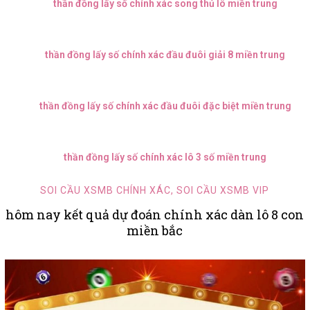
thần đồng lấy số chính xác song thủ lô miền trung
thần đồng lấy số chính xác đầu đuôi giải 8 miền trung
thần đồng lấy số chính xác đầu đuôi đặc biệt miền trung
thần đồng lấy số chính xác lô 3 số miền trung
SOI CẦU XSMB CHÍNH XÁC
,
SOI CẦU XSMB VIP
hôm nay kết quả dự đoán chính xác dàn lô 8 con
miền bắc