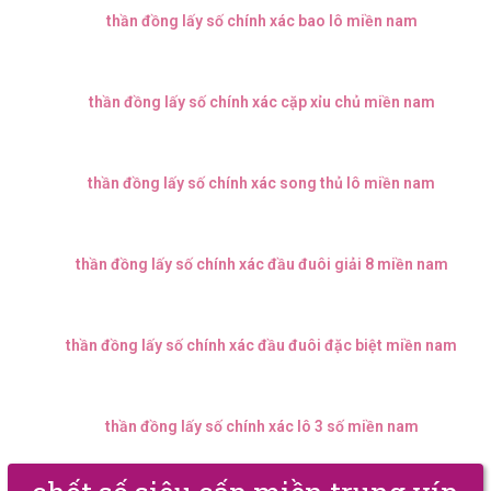
thần đồng lấy số chính xác bao lô miền nam
thần đồng lấy số chính xác cặp xỉu chủ miền nam
thần đồng lấy số chính xác song thủ lô miền nam
thần đồng lấy số chính xác đầu đuôi giải 8 miền nam
thần đồng lấy số chính xác đầu đuôi đặc biệt miền nam
thần đồng lấy số chính xác lô 3 số miền nam