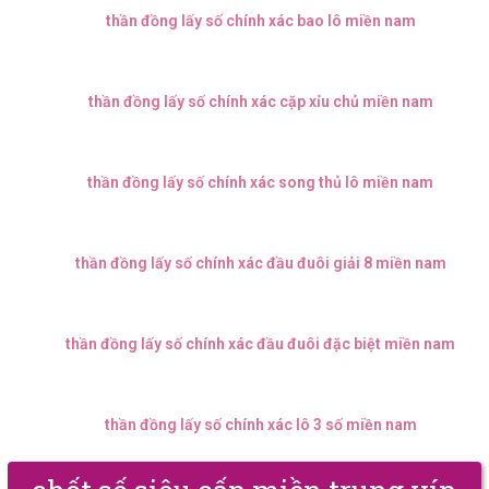
thần đồng lấy số chính xác bao lô miền nam
thần đồng lấy số chính xác cặp xỉu chủ miền nam
thần đồng lấy số chính xác song thủ lô miền nam
thần đồng lấy số chính xác đầu đuôi giải 8 miền nam
thần đồng lấy số chính xác đầu đuôi đặc biệt miền nam
thần đồng lấy số chính xác lô 3 số miền nam