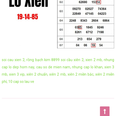
soi cau xien 2, rồng bạch kim 8899 soi cầu xiên 2, xien 2 mb, nhung
cap lo dep hom nay, cau so de mien nam, nhung cap lo khan, xien 3
mb, xien 3 vip, xiên 2 chuẩn, xiên 2 mb, xiên 2 miền bắc, xiên 2 miễn
phí, 10 cap so lau ve