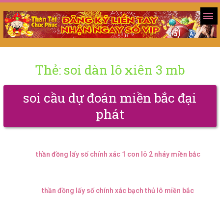
Thẻ:
soi dàn lô xiên 3 mb
soi cầu dự đoán miền bắc đại
phát
thần đồng lấy số chính xác 1 con lô 2 nháy miền bắc
thần đồng lấy số chính xác bạch thủ lô miền bắc