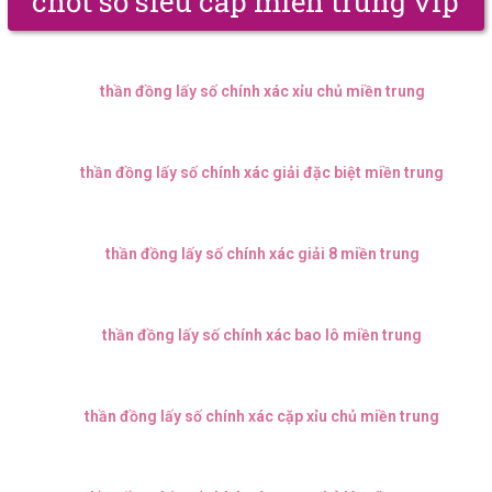
chốt số siêu cấp miền trung víp
thần đồng lấy số chính xác xỉu chủ miền trung
thần đồng lấy số chính xác giải đặc biệt miền trung
thần đồng lấy số chính xác giải 8 miền trung
thần đồng lấy số chính xác bao lô miền trung
thần đồng lấy số chính xác cặp xỉu chủ miền trung