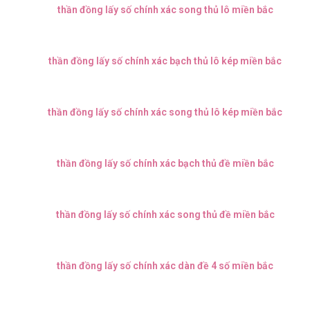
thần đồng lấy số chính xác song thủ lô miền bắc
thần đồng lấy số chính xác bạch thủ lô kép miền bắc
thần đồng lấy số chính xác song thủ lô kép miền bắc
thần đồng lấy số chính xác bạch thủ đề miền bắc
thần đồng lấy số chính xác song thủ đề miền bắc
thần đồng lấy số chính xác dàn đề 4 số miền bắc