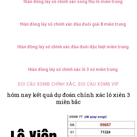
thần đồng lấy số chính xác song thủ lô miền trung
thần đồng lấy số chính xác đầu đuôi giải 8 miền trung
thần đồng lấy số chính xác đầu đuôi đặc biệt miền trung
thần đồng lấy số chính xác lô 3 số miền trung
SOI CẦU XSMB CHÍNH XÁC
,
SOI CẦU XSMB VIP
hôm nay kết quả dự đoán chính xác lô xiên 3
miền bắc