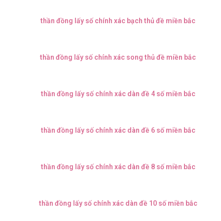
thần đồng lấy số chính xác bạch thủ đề miền bắc
thần đồng lấy số chính xác song thủ đề miền bắc
thần đồng lấy số chính xác dàn đề 4 số miền bắc
thần đồng lấy số chính xác dàn đề 6 số miền bắc
thần đồng lấy số chính xác dàn đề 8 số miền bắc
thần đồng lấy số chính xác dàn đề 10 số miền bắc