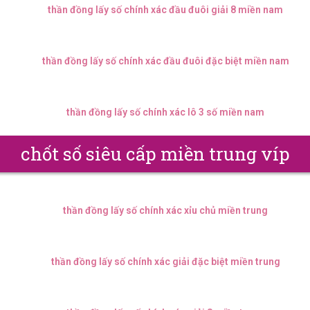
thần đồng lấy số chính xác đầu đuôi giải 8 miền nam
thần đồng lấy số chính xác đầu đuôi đặc biệt miền nam
thần đồng lấy số chính xác lô 3 số miền nam
chốt số siêu cấp miền trung víp
thần đồng lấy số chính xác xỉu chủ miền trung
thần đồng lấy số chính xác giải đặc biệt miền trung