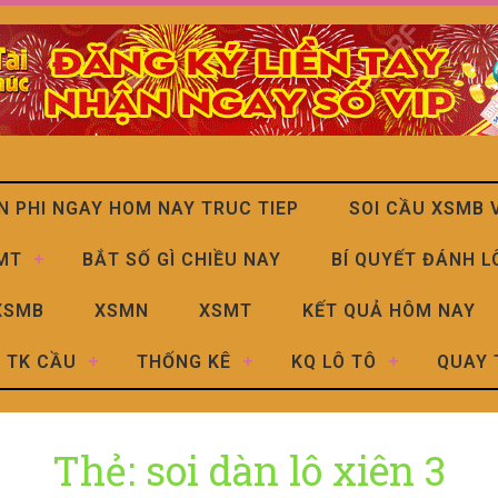
N PHI NGAY HOM NAY TRUC TIEP
SOI CẦU XSMB 
MT
BẮT SỐ GÌ CHIỀU NAY
BÍ QUYẾT ĐÁNH L
XSMB
XSMN
XSMT
KẾT QUẢ HÔM NAY
TK CẦU
THỐNG KÊ
KQ LÔ TÔ
QUAY 
Thẻ:
soi dàn lô xiên 3