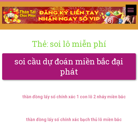
Thẻ:
soi lô miễn phí
soi cầu dự đoán miền bắc đại
phát
thần đồng lấy số chính xác 1 con lô 2 nháy miền bắc
thần đồng lấy số chính xác bạch thủ lô miền bắc