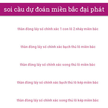
soi cầu dự đoán miền bắc đại phát
thần đồng lấy số chính xác 1 con lô 2 nháy miền bắc
thần đồng lấy số chính xác bạch thủ lô miền bắc
thần đồng lấy số chính xác song thủ lô miền bắc
thần đồng lấy số chính xác bạch thủ lô kép miền bắc
thần đồng lấy số chính xác song thủ lô kép miền bắc