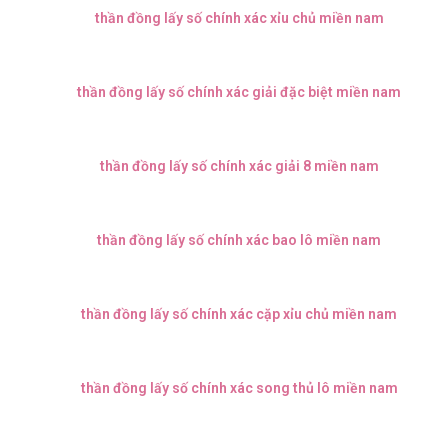
thần đồng lấy số chính xác xỉu chủ miền nam
thần đồng lấy số chính xác giải đặc biệt miền nam
thần đồng lấy số chính xác giải 8 miền nam
thần đồng lấy số chính xác bao lô miền nam
thần đồng lấy số chính xác cặp xỉu chủ miền nam
thần đồng lấy số chính xác song thủ lô miền nam