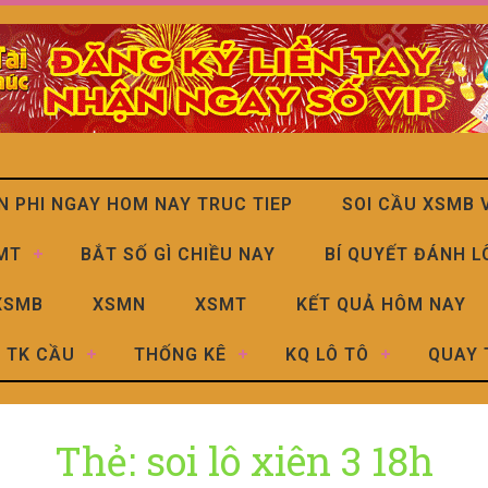
N PHI NGAY HOM NAY TRUC TIEP
SOI CẦU XSMB 
MT
BẮT SỐ GÌ CHIỀU NAY
BÍ QUYẾT ĐÁNH L
XSMB
XSMN
XSMT
KẾT QUẢ HÔM NAY
TK CẦU
THỐNG KÊ
KQ LÔ TÔ
QUAY 
Thẻ:
soi lô xiên 3 18h