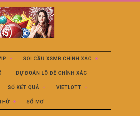
VIP
SOI CẦU XSMB CHÍNH XÁC
Ô
DỰ ĐOÁN LÔ ĐỀ CHÍNH XÁC
SỔ KẾT QUẢ
VIETLOTT
THỬ
SỔ MƠ