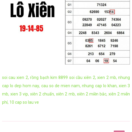
soi cau xien 2, rồng bạch kim 8899 soi cầu xiên 2, xien 2 mb, nhung
cap lo dep hom nay, cau so de mien nam, nhung cap lo khan, xien 3
mb, xien 3 vip, xiên 2 chuẩn, xiên 2 mb, xiên 2 miền bắc, xiên 2 miễn
phí, 10 cap so lau ve