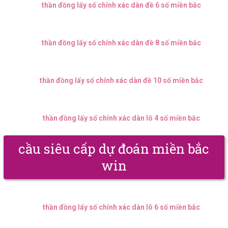
thần đồng lấy số chính xác dàn đề 6 số miền bắc
thần đồng lấy số chính xác dàn đề 8 số miền bắc
thần đồng lấy số chính xác dàn đề 10 số miền bắc
thần đồng lấy số chính xác dàn lô 4 số miền bắc
cầu siêu cấp dự đoán miền bắc
win
thần đồng lấy số chính xác dàn lô 6 số miền bắc