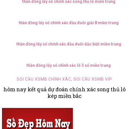
thần đồng lấy số chính xác song thủ lô miền trung
thần đồng lấy số chính xác đầu đuôi giải 8 miền trung
thần đồng lấy số chính xác đầu đuôi đặc biệt miền trung
thần đồng lấy số chính xác lô 3 số miền trung
SOI CẦU XSMB CHÍNH XÁC
,
SOI CẦU XSMB VIP
hôm nay kết quả dự đoán chính xác song thủ lô
kép miền bắc