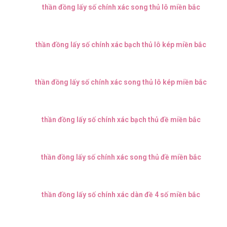
thần đồng lấy số chính xác song thủ lô miền bắc
thần đồng lấy số chính xác bạch thủ lô kép miền bắc
thần đồng lấy số chính xác song thủ lô kép miền bắc
thần đồng lấy số chính xác bạch thủ đề miền bắc
thần đồng lấy số chính xác song thủ đề miền bắc
thần đồng lấy số chính xác dàn đề 4 số miền bắc