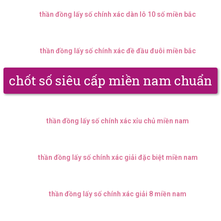
thần đồng lấy số chính xác dàn lô 10 số miền bắc
thần đồng lấy số chính xác đề đầu đuôi miền bắc
chốt số siêu cấp miền nam chuẩn
thần đồng lấy số chính xác xỉu chủ miền nam
thần đồng lấy số chính xác giải đặc biệt miền nam
thần đồng lấy số chính xác giải 8 miền nam