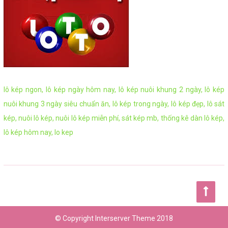
lô kép ngon, lô kép ngày hôm nay, lô kép nuôi khung 2 ngày, lô kép
nuôi khung 3 ngày siêu chuẩn ăn, lô kép trong ngày, lô kép đẹp, lô sát
kép, nuôi lô kép, nuôi lô kép miễn phí, sát kép mb, thống kê dàn lô kép,
lô kép hôm nay, lo kep
© Copyright Interserver Theme 2018