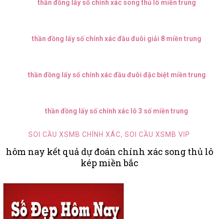
thần đồng lấy số chính xác song thủ lô miền trung
thần đồng lấy số chính xác đầu đuôi giải 8 miền trung
thần đồng lấy số chính xác đầu đuôi đặc biệt miền trung
thần đồng lấy số chính xác lô 3 số miền trung
SOI CẦU XSMB CHÍNH XÁC
,
SOI CẦU XSMB VIP
hôm nay kết quả dự đoán chính xác song thủ lô
kép miền bắc