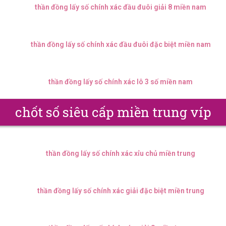
thần đồng lấy số chính xác đầu đuôi giải 8 miền nam
thần đồng lấy số chính xác đầu đuôi đặc biệt miền nam
thần đồng lấy số chính xác lô 3 số miền nam
chốt số siêu cấp miền trung víp
thần đồng lấy số chính xác xỉu chủ miền trung
thần đồng lấy số chính xác giải đặc biệt miền trung