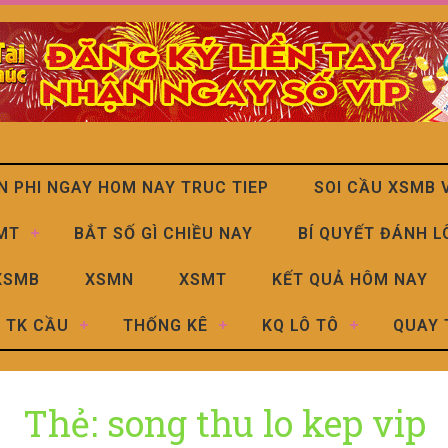
N PHI NGAY HOM NAY TRUC TIEP
SOI CẦU XSMB 
MT
BẮT SỐ GÌ CHIỀU NAY
BÍ QUYẾT ĐÁNH L
XSMB
XSMN
XSMT
KẾT QUẢ HÔM NAY
TK CẦU
THỐNG KÊ
KQ LÔ TÔ
QUAY 
Thẻ:
song thu lo kep vip