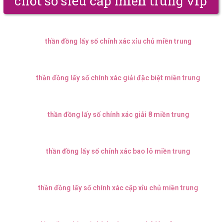
chốt số siêu cấp miền trung víp
thần đồng lấy số chính xác xỉu chủ miền trung
thần đồng lấy số chính xác giải đặc biệt miền trung
thần đồng lấy số chính xác giải 8 miền trung
thần đồng lấy số chính xác bao lô miền trung
thần đồng lấy số chính xác cặp xỉu chủ miền trung