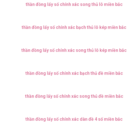
thần đồng lấy số chính xác song thủ lô miền bắc
thần đồng lấy số chính xác bạch thủ lô kép miền bắc
thần đồng lấy số chính xác song thủ lô kép miền bắc
thần đồng lấy số chính xác bạch thủ đề miền bắc
thần đồng lấy số chính xác song thủ đề miền bắc
thần đồng lấy số chính xác dàn đề 4 số miền bắc