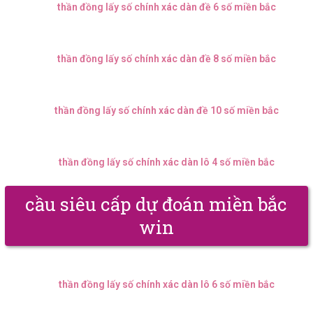
thần đồng lấy số chính xác dàn đề 6 số miền bắc
thần đồng lấy số chính xác dàn đề 8 số miền bắc
thần đồng lấy số chính xác dàn đề 10 số miền bắc
thần đồng lấy số chính xác dàn lô 4 số miền bắc
cầu siêu cấp dự đoán miền bắc
win
thần đồng lấy số chính xác dàn lô 6 số miền bắc