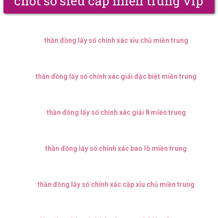
chốt số siêu cấp miền trung víp
thần đồng lấy số chính xác xỉu chủ miền trung
thần đồng lấy số chính xác giải đặc biệt miền trung
thần đồng lấy số chính xác giải 8 miền trung
thần đồng lấy số chính xác bao lô miền trung
thần đồng lấy số chính xác cặp xỉu chủ miền trung