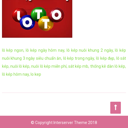
lô kép ngon, lô kép ngày hôm nay, lô kép nuôi khung 2 ngày, lô kép
nuôi khung 3 ngày siêu chuẩn ăn, lô kép trong ngày, lô kép đẹp, lô sát
kép, nuôi lô kép, nuôi lô kép miễn phí, sát kép mb, thống kê dàn lô kép,
lô kép hôm nay, lo kep
© Copyright Interserver Theme 2018