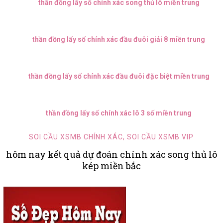
thần đồng lấy số chính xác song thủ lô miền trung
thần đồng lấy số chính xác đầu đuôi giải 8 miền trung
thần đồng lấy số chính xác đầu đuôi đặc biệt miền trung
thần đồng lấy số chính xác lô 3 số miền trung
SOI CẦU XSMB CHÍNH XÁC
,
SOI CẦU XSMB VIP
hôm nay kết quả dự đoán chính xác song thủ lô
kép miền bắc