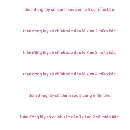
thần đồng lấy số chính xác dàn lô 8 số miền bắc
thần đồng lấy số chính xác dàn lô xiên 2 miền bắc
thần đồng lấy số chính xác dàn lô xiên 3 miền bắc
thần đồng lấy số chính xác dàn lô xiên 4 miền bắc
thần đồng lấy số chính xác 3 càng miền bắc
thần đồng lấy số chính xác dàn 3 càng 2 số miền bắc