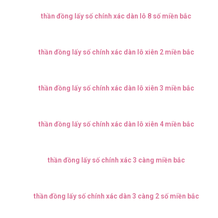
thần đồng lấy số chính xác dàn lô 8 số miền bắc
thần đồng lấy số chính xác dàn lô xiên 2 miền bắc
thần đồng lấy số chính xác dàn lô xiên 3 miền bắc
thần đồng lấy số chính xác dàn lô xiên 4 miền bắc
thần đồng lấy số chính xác 3 càng miền bắc
thần đồng lấy số chính xác dàn 3 càng 2 số miền bắc