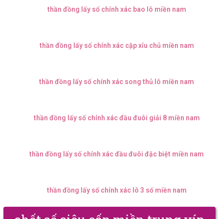
thần đồng lấy số chính xác bao lô miền nam
thần đồng lấy số chính xác cặp xỉu chủ miền nam
thần đồng lấy số chính xác song thủ lô miền nam
thần đồng lấy số chính xác đầu đuôi giải 8 miền nam
thần đồng lấy số chính xác đầu đuôi đặc biệt miền nam
thần đồng lấy số chính xác lô 3 số miền nam