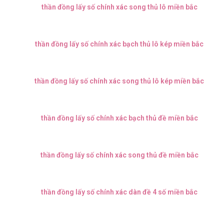
thần đồng lấy số chính xác song thủ lô miền bắc
thần đồng lấy số chính xác bạch thủ lô kép miền bắc
thần đồng lấy số chính xác song thủ lô kép miền bắc
thần đồng lấy số chính xác bạch thủ đề miền bắc
thần đồng lấy số chính xác song thủ đề miền bắc
thần đồng lấy số chính xác dàn đề 4 số miền bắc