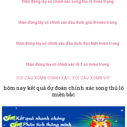
thần đồng lấy số chính xác song thủ lô miền trung
thần đồng lấy số chính xác đầu đuôi giải 8 miền trung
thần đồng lấy số chính xác đầu đuôi đặc biệt miền trung
thần đồng lấy số chính xác lô 3 số miền trung
SOI CẦU XSMB CHÍNH XÁC
,
SOI CẦU XSMB VIP
hôm nay kết quả dự đoán chính xác song thủ lô
miền bắc