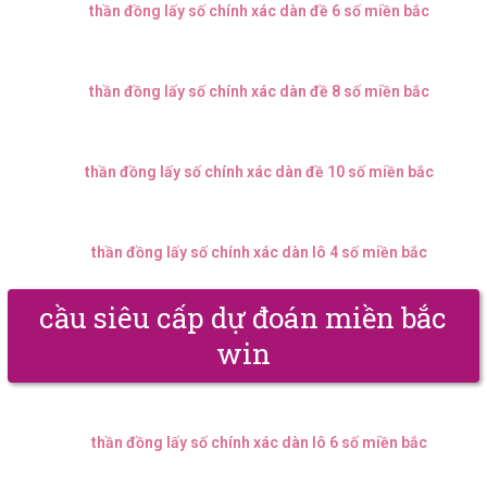
thần đồng lấy số chính xác dàn đề 6 số miền bắc
thần đồng lấy số chính xác dàn đề 8 số miền bắc
thần đồng lấy số chính xác dàn đề 10 số miền bắc
thần đồng lấy số chính xác dàn lô 4 số miền bắc
cầu siêu cấp dự đoán miền bắc
win
thần đồng lấy số chính xác dàn lô 6 số miền bắc