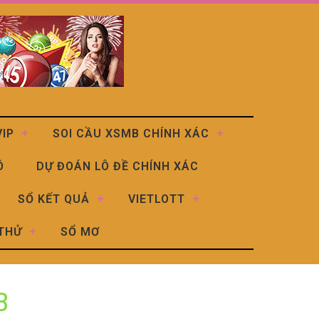
VIP
SOI CẦU XSMB CHÍNH XÁC
Ô
DỰ ĐOÁN LÔ ĐỀ CHÍNH XÁC
SỔ KẾT QUẢ
VIETLOTT
THỬ
SỔ MƠ
3