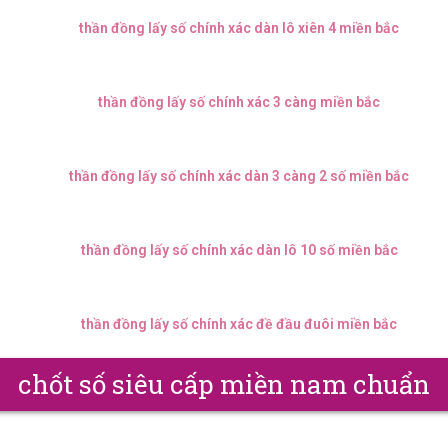
thần đồng lấy số chính xác dàn lô xiên 4 miền bắc
thần đồng lấy số chính xác 3 càng miền bắc
thần đồng lấy số chính xác dàn 3 càng 2 số miền bắc
thần đồng lấy số chính xác dàn lô 10 số miền bắc
thần đồng lấy số chính xác đề đầu đuôi miền bắc
chốt số siêu cấp miền nam chuẩn