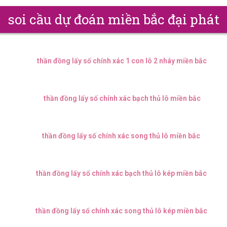
soi cầu dự đoán miền bắc đại phát
thần đồng lấy số chính xác 1 con lô 2 nháy miền bắc
thần đồng lấy số chính xác bạch thủ lô miền bắc
thần đồng lấy số chính xác song thủ lô miền bắc
thần đồng lấy số chính xác bạch thủ lô kép miền bắc
thần đồng lấy số chính xác song thủ lô kép miền bắc