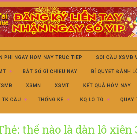
N PHI NGAY HOM NAY TRUC TIEP
SOI CẦU XSMB 
MT
BẮT SỐ GÌ CHIỀU NAY
BÍ QUYẾT ĐÁNH L
XSMB
XSMN
XSMT
KẾT QUẢ HÔM NAY
TK CẦU
THỐNG KÊ
KQ LÔ TÔ
QUAY 
Thẻ:
thế nào là dàn lô xiên 