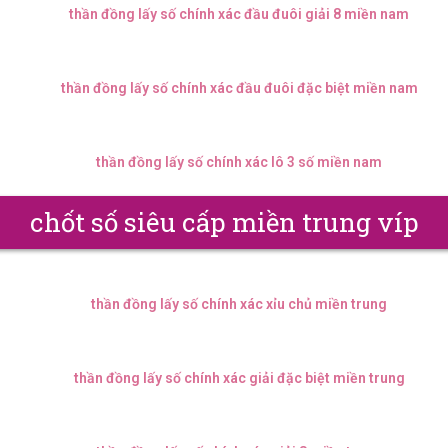
thần đồng lấy số chính xác đầu đuôi giải 8 miền nam
thần đồng lấy số chính xác đầu đuôi đặc biệt miền nam
thần đồng lấy số chính xác lô 3 số miền nam
chốt số siêu cấp miền trung víp
thần đồng lấy số chính xác xỉu chủ miền trung
thần đồng lấy số chính xác giải đặc biệt miền trung