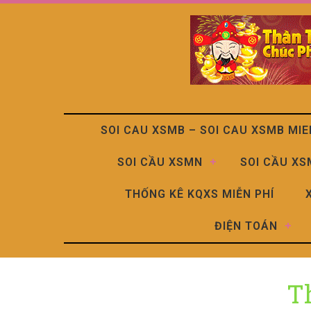
SOI CAU XSMB – SOI CAU XSMB MIE
SOI CẦU XSMN
SOI CẦU XS
THỐNG KÊ KQXS MIỄN PHÍ
ĐIỆN TOÁN
T