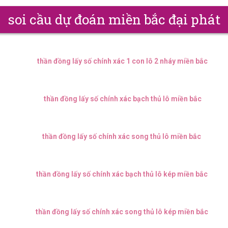
soi cầu dự đoán miền bắc đại phát
thần đồng lấy số chính xác 1 con lô 2 nháy miền bắc
thần đồng lấy số chính xác bạch thủ lô miền bắc
thần đồng lấy số chính xác song thủ lô miền bắc
thần đồng lấy số chính xác bạch thủ lô kép miền bắc
thần đồng lấy số chính xác song thủ lô kép miền bắc