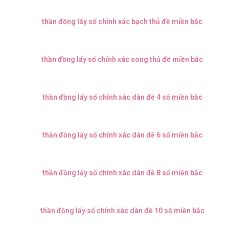
thần đồng lấy số chính xác bạch thủ đề miền bắc
thần đồng lấy số chính xác song thủ đề miền bắc
thần đồng lấy số chính xác dàn đề 4 số miền bắc
thần đồng lấy số chính xác dàn đề 6 số miền bắc
thần đồng lấy số chính xác dàn đề 8 số miền bắc
thần đồng lấy số chính xác dàn đề 10 số miền bắc