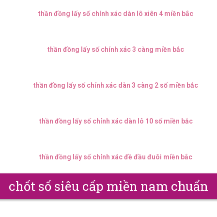
thần đồng lấy số chính xác dàn lô xiên 4 miền bắc
thần đồng lấy số chính xác 3 càng miền bắc
thần đồng lấy số chính xác dàn 3 càng 2 số miền bắc
thần đồng lấy số chính xác dàn lô 10 số miền bắc
thần đồng lấy số chính xác đề đầu đuôi miền bắc
chốt số siêu cấp miền nam chuẩn