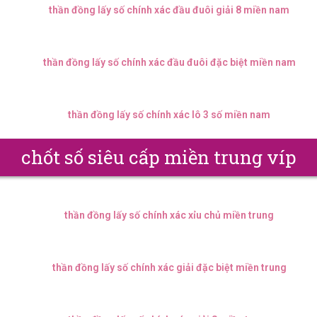
thần đồng lấy số chính xác đầu đuôi giải 8 miền nam
thần đồng lấy số chính xác đầu đuôi đặc biệt miền nam
thần đồng lấy số chính xác lô 3 số miền nam
chốt số siêu cấp miền trung víp
thần đồng lấy số chính xác xỉu chủ miền trung
thần đồng lấy số chính xác giải đặc biệt miền trung