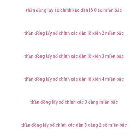
thần đồng lấy số chính xác dàn lô 8 số miền bắc
thần đồng lấy số chính xác dàn lô xiên 2 miền bắc
thần đồng lấy số chính xác dàn lô xiên 3 miền bắc
thần đồng lấy số chính xác dàn lô xiên 4 miền bắc
thần đồng lấy số chính xác 3 càng miền bắc
thần đồng lấy số chính xác dàn 3 càng 2 số miền bắc