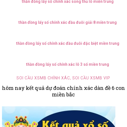
thần đồng lấy số chính xác song thủ lô miền trung
thần đồng lấy số chính xác đầu đuôi giải 8 miền trung
thần đồng lấy số chính xác đầu đuôi đặc biệt miền trung
thần đồng lấy số chính xác lô 3 số miền trung
SOI CẦU XSMB CHÍNH XÁC
,
SOI CẦU XSMB VIP
hôm nay kết quả dự đoán chính xác dàn đề 6 con
miền bắc