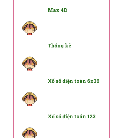
Max 4D
Thống kê
Xổ số điện toán 6x36
Xổ số điện toán 123