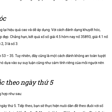
óc
 lại hiệu quả cao và dễ áp dụng. Với cách đánh dạng khuyết hóc,
ép đẹp. Chẳng hạn, kết quả xổ số giải 4.5 hôm nay nổ 35893, giải 4.1 nổ
2, 3 là số 3.
h 53 – 35. Tuy nhiên, đây cũng là một cách đánh không an toàn tuyệt
 nó dựa vào sự suy luận cũng như cảm tính riêng của mỗi người nên
c theo ngày thứ 5
g hợp như sau:
gày thứ 5. Tiếp theo, bạn sẽ thực hiện nuôi dàn đề theo đuôi với số