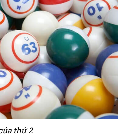
 của thứ 2