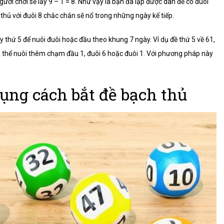
ười chơi sẽ lấy 9 – 1 = 8. Như vậy là bạn đã lập được dàn đề có đuôi
thủ với đuôi 8 chắc chắn sẽ nổ trong những ngày kế tiếp.
 thứ 5 để nuôi đuôi hoặc đầu theo khung 7 ngày. Ví dụ đề thứ 5 về 61,
 thể nuôi thêm chạm đầu 1, đuôi 6 hoặc đuôi 1. Với phương pháp này
dụng cách bắt đề bạch thủ