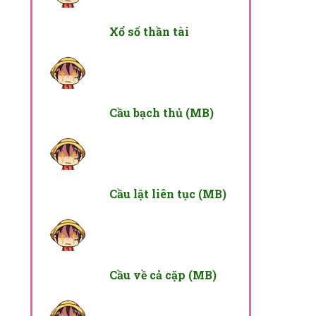
Xổ số thần tài
Cầu bạch thủ (MB)
Cầu lật liên tục (MB)
Cầu về cả cặp (MB)