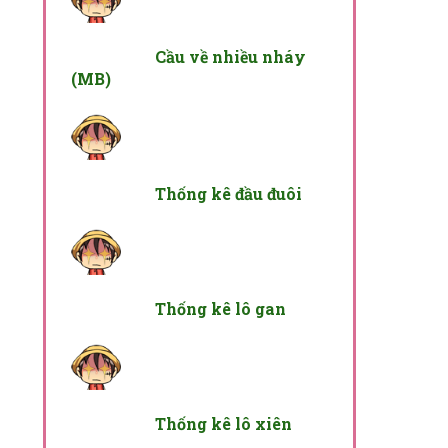
Cầu về nhiều nháy
(MB)
Thống kê đầu đuôi
Thống kê lô gan
Thống kê lô xiên