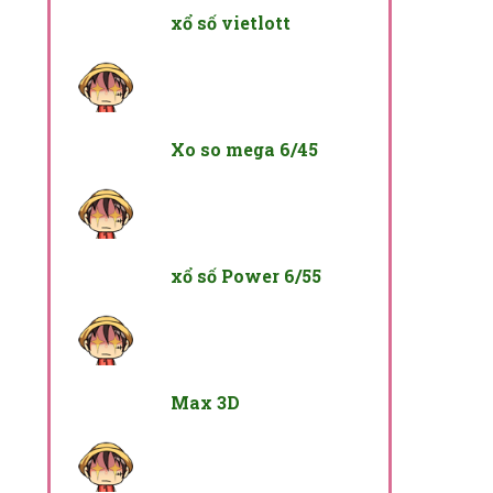
xổ số vietlott
Xo so mega 6/45
xổ số Power 6/55
Max 3D