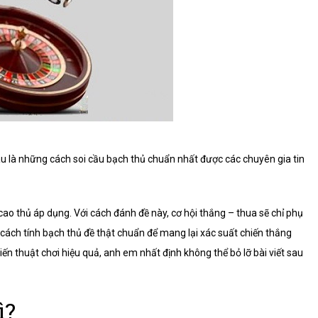
âu là những cách soi cầu bạch thủ chuẩn nhất được các chuyên gia tin
ao thủ áp dụng. Với cách đánh đề này, cơ hội thắng – thua sẽ chỉ phụ
 cách tính bạch thủ đề thật chuẩn để mang lại xác suất chiến thắng
ến thuật chơi hiệu quả, anh em nhất định không thể bỏ lỡ bài viết sau
ì?