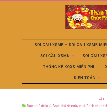
SOI CAU XSMB – SOI CAU XSMB MIE
SOI CẦU XSMN
SOI CẦU XS
THỐNG KÊ KQXS MIỄN PHÍ
ĐIỆN TOÁN
BẮT 
Bạch thủ đề là gì
,
Bạch thủ đề ngày mai
,
Cách bắt bạc