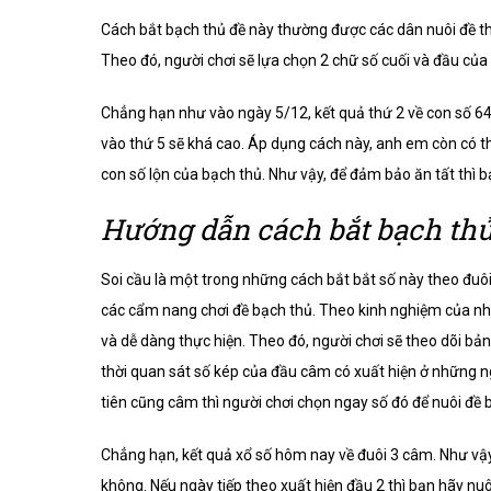
Cách bắt bạch thủ đề này thường được các dân nuôi đề th
Theo đó, người chơi sẽ lựa chọn 2 chữ số cuối và đầu của
Chẳng hạn như vào ngày 5/12, kết quả thứ 2 về con số 64
vào thứ 5 sẽ khá cao. Áp dụng cách này, anh em còn có t
con số lộn của bạch thủ. Như vậy, để đảm bảo ăn tất thì b
Hướng dẫn cách bắt bạch thủ
Soi cầu là một trong những cách bắt bắt số này theo đuô
các cẩm nang chơi đề bạch thủ. Theo kinh nghiệm của nh
và dễ dàng thực hiện. Theo đó, người chơi sẽ theo dõi b
thời quan sát số kép của đầu câm có xuất hiện ở những n
tiên cũng câm thì người chơi chọn ngay số đó để nuôi đề 
Chẳng hạn, kết quả xổ số hôm nay về đuôi 3 câm. Như vậy,
không. Nếu ngày tiếp theo xuất hiện đầu 2 thì bạn hãy nu