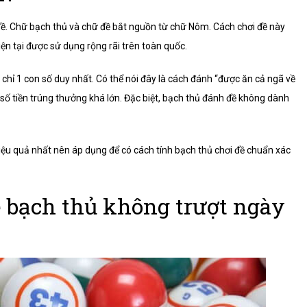
 đề. Chữ bạch thủ và chữ đề bắt nguồn từ chữ Nôm. Cách chơi đề này
ện tại được sử dụng rộng rãi trên toàn quốc.
 chỉ 1 con số duy nhất. Có thể nói đây là cách đánh “được ăn cả ngã về
số tiền trúng thưởng khá lớn. Đặc biệt, bạch thủ đánh đề không dành
iệu quả nhất nên áp dụng để có cách tính bạch thủ chơi đề chuẩn xác
ề bạch thủ không trượt ngày