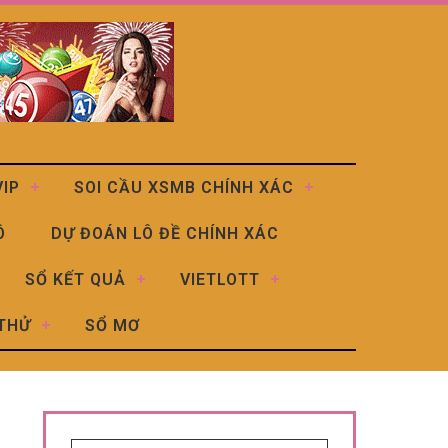
VIP
SOI CẦU XSMB CHÍNH XÁC
Ô
DỰ ĐOÁN LÔ ĐỀ CHÍNH XÁC
SỔ KẾT QUẢ
VIETLOTT
THỬ
SỔ MƠ