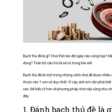
Bạch thủ đề là gì? Chơi thế nào để ngày nào cũng húp? Đ
dùng? Toàn bỗ câu trả lời sẽ có trong bài viết.
Bạch thủ đề là một trong những cách chơi đề được nhiều c
thuộc vào 1 con số duy nhất. Vì vậy, anh em cần phải biết
cao. Để hiểu rõ hơn về phương pháp chơi này cũng như chi
đây .
1. Đánh bạch thủ đề là g