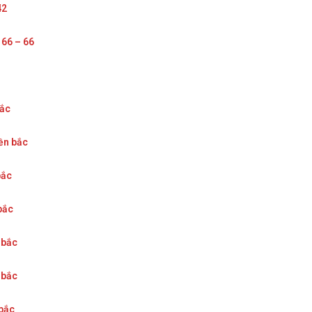
42
:
66 – 66
bắc
ền bắc
bắc
bắc
 bắc
 bắc
 bắc