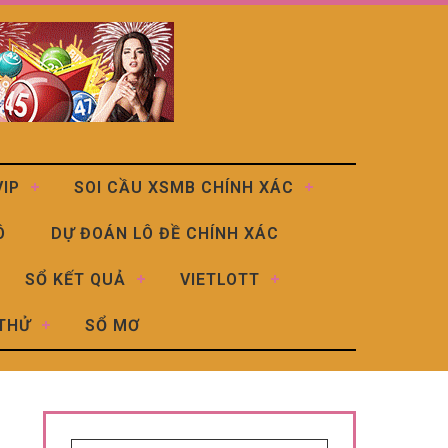
VIP
SOI CẦU XSMB CHÍNH XÁC
Ô
DỰ ĐOÁN LÔ ĐỀ CHÍNH XÁC
SỔ KẾT QUẢ
VIETLOTT
THỬ
SỔ MƠ