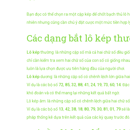
Bạn đọc có thể chọn ra một cặp kép để chốt bạch thủ lô 
nhiên nhưng cũng cần chú ý đặt cược một mức tiền hợp l
Các dạng bắt lô kép th
Lô kép
thường: là những cặp số mà cả hai chữ số đều giố
chỉ cần kiểm tra xem hai chữ số của con số có giống nhau 
luôn là lựa chọn được ưu tiên hàng đầu của người chơi.
Lô kép
dương: là những cặp số có chênh lệch lớn giữa hai c
Ví dụ là các bộ số
72
,
85
,
32
,
88
,
41
,
24
,
19
,
73
,
60
,
14
. Đặc
khó đoán và có thể mang lại những kết quả bất ngờ.
Lô kép âm: là những cặp số có chênh lệch giữa hai chữ số d
Ví dụ là các bộ số
13
,
42
,
38
,
18
,
80
,
79
,
30
,
81
,
01
,
79
sẽ là
pháp thống kê dựa trên kết quả của các kỳ quay trước đó