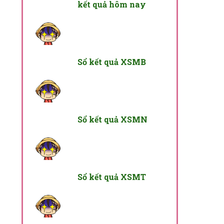
kết quả hôm nay
Sổ kết quả XSMB
Sổ kết quả XSMN
Sổ kết quả XSMT