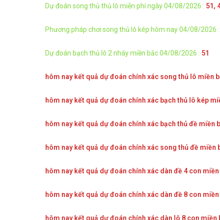
Dự đoán song thủ thủ lô miễn phí ngày 04/08/2026 :
51, 
Phương pháp chơi song thủ lô kép hôm nay 04/08/2026 
Dự đoán bạch thủ lô 2 nháy miền bắc 04/08/2026 :
51
hôm nay kết quả dự đoán chính xác song thủ lô miền 
hôm nay kết quả dự đoán chính xác bạch thủ lô kép mi
hôm nay kết quả dự đoán chính xác bạch thủ đề miền 
hôm nay kết quả dự đoán chính xác song thủ đề miền 
hôm nay kết quả dự đoán chính xác dàn đề 4 con miền
hôm nay kết quả dự đoán chính xác dàn đề 8 con miền
hôm nay kết quả dự đoán chính xác dàn lô 8 con miền