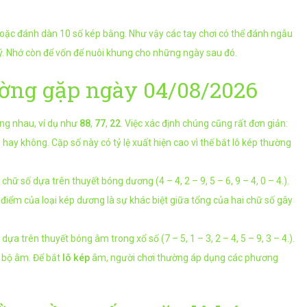
hoặc đánh dàn 10 số kép bằng. Như vậy các tay chơi có thể đánh ngẫu
ý. Nhớ còn để vốn để nuôi khung cho những ngày sau đó.
ường gặp ngày 04/08/2026
ng nhau, ví dụ như
88
,
77
,
22
. Việc xác định chúng cũng rất đơn giản:
hay không. Cặp số này có tỷ lệ xuất hiện cao vì thế bắt lô kép thường
hữ số dựa trên thuyết bóng dương (4 – 4, 2 – 9, 5 – 6, 9 – 4, 0 – 4.).
 điểm của loại kép dương là sự khác biệt giữa tổng của hai chữ số gây
ựa trên thuyết bóng âm trong xổ số (7 – 5, 1 – 3, 2 – 4, 5 – 9, 3 – 4.).
 bộ âm. Để bắt
lô kép
âm, người chơi thường áp dụng các phương
.