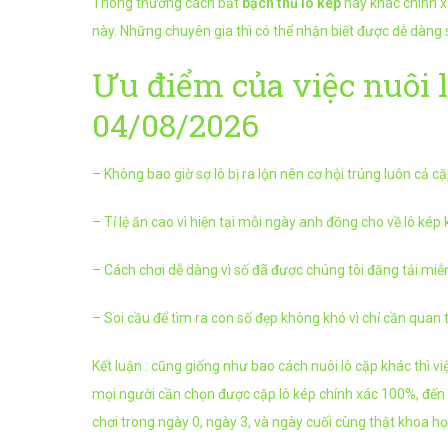
Thông thường cách bắt
bạch thủ lô kép
này khác chính x
này. Những chuyên gia thì có thể nhận biết được dễ dàng 
Ưu điểm của việc nuôi 
04/08/2026
– Không bao giờ sợ lô bị ra lộn nên cơ hội trúng luôn cả cặ
– Tỉ lệ ăn cao vì hiện tại mỗi ngày anh đồng cho về lô kép 
– Cách chơi dễ dàng vì số đã được chúng tôi đăng tải miễn 
– Soi cầu để tìm ra con số đẹp không khó vì chỉ cần qua
Kết luận : cũng giống như bao cách nuôi lô cặp khác thì v
mọi người cần chọn được cặp lô kép chính xác 100%, đến 
chơi trong ngày 0, ngày 3, và ngày cuối cùng thật khoa học