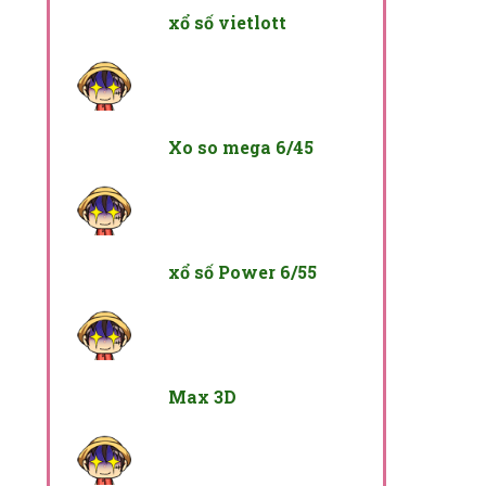
xổ số vietlott
Xo so mega 6/45
xổ số Power 6/55
Max 3D