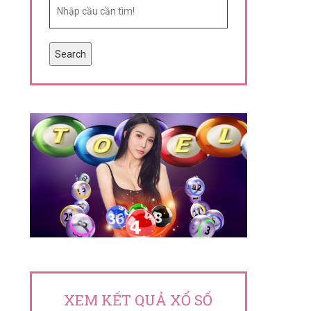
Search
XEM KẾT QUẢ XỔ SỐ