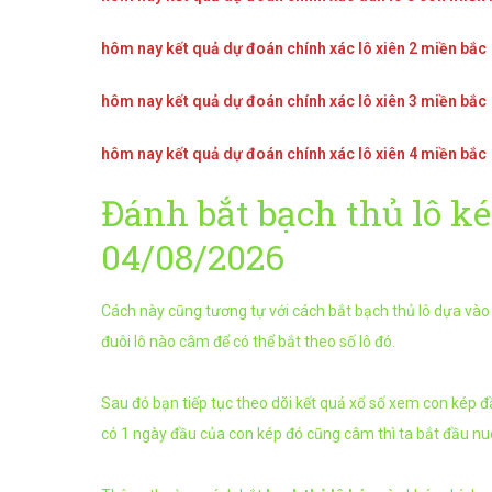
hôm nay kết quả dự đoán chính xác lô xiên 2 miền bắc
hôm nay kết quả dự đoán chính xác lô xiên 3 miền bắc
hôm nay kết quả dự đoán chính xác lô xiên 4 miền bắc
Đánh bắt bạch thủ lô k
04/08/2026
Cách này cũng tương tự với cách bắt bạch thủ lô dựa vào
đuôi lô nào câm để có thể bắt theo số lô đó.
Sau đó bạn tiếp tục theo dõi kết quả xổ số xem con kép 
có 1 ngày đầu của con kép đó cũng câm thì ta bắt đầu nuô