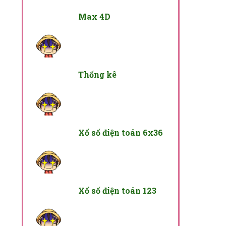
Max 4D
Thống kê
Xổ số điện toán 6x36
Xổ số điện toán 123