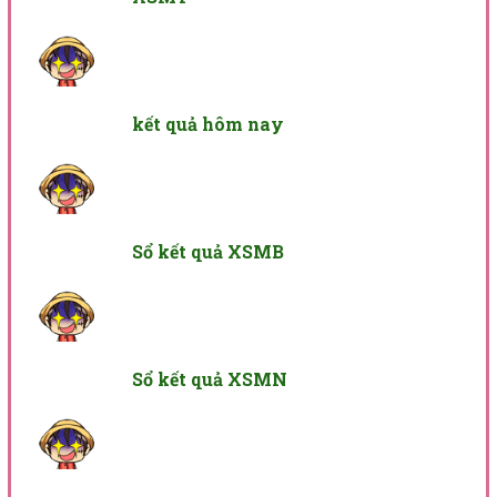
kết quả hôm nay
Sổ kết quả XSMB
Sổ kết quả XSMN