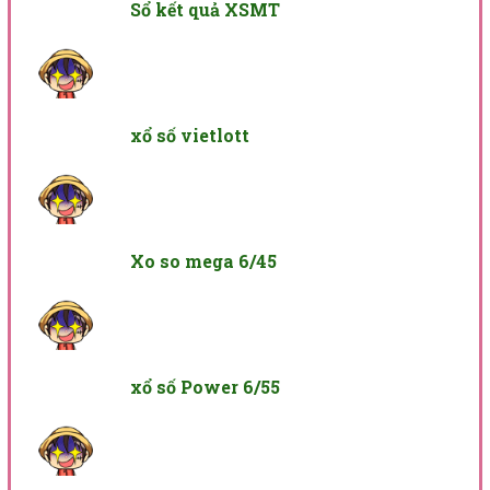
Sổ kết quả XSMT
xổ số vietlott
Xo so mega 6/45
xổ số Power 6/55