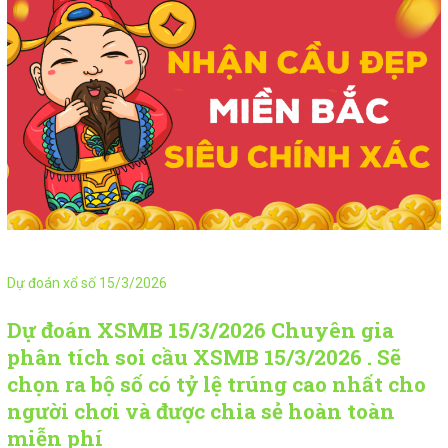
Dự đoán xổ số 15/3/2026
Dự đoán XSMB 15/3/2026 Chuyên gia
phân tích soi cầu XSMB 15/3/2026 . Sẽ
chọn ra bộ số có tỷ lệ trúng cao nhất cho
người chơi và được chia sẻ hoàn toàn
miễn phí