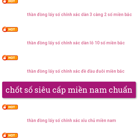
thần đồng lấy số chính xác dàn 3 càng 2 số miền bắc
thần đồng lấy số chính xác dàn lô 10 số miền bắc
thần đồng lấy số chính xác đề đầu đuôi miền bắc
chốt số siêu cấp miền nam chuẩn
thần đồng lấy số chính xác xỉu chủ miền nam