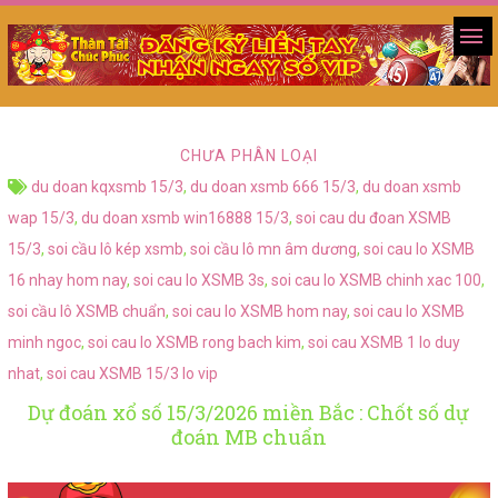
CHƯA PHÂN LOẠI
du doan kqxsmb 15/3
,
du doan xsmb 666 15/3
,
du doan xsmb
wap 15/3
,
du doan xsmb win16888 15/3
,
soi cau du đoan XSMB
15/3
,
soi cầu lô kép xsmb
,
soi cầu lô mn âm dương
,
soi cau lo XSMB
16 nhay hom nay
,
soi cau lo XSMB 3s
,
soi cau lo XSMB chinh xac 100
,
soi cầu lô XSMB chuẩn
,
soi cau lo XSMB hom nay
,
soi cau lo XSMB
minh ngoc
,
soi cau lo XSMB rong bach kim
,
soi cau XSMB 1 lo duy
nhat
,
soi cau XSMB 15/3 lo vip
Dự đoán xổ số 15/3/2026 miền Bắc : Chốt số dự
đoán MB chuẩn