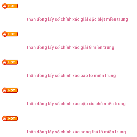
thần đồng lấy số chính xác giải đặc biệt miền trung
thần đồng lấy số chính xác giải 8 miền trung
thần đồng lấy số chính xác bao lô miền trung
thần đồng lấy số chính xác cặp xỉu chủ miền trung
thần đồng lấy số chính xác song thủ lô miền trung