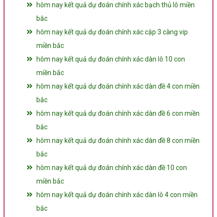
hôm nay kết quả dự đoán chính xác bạch thủ lô miền
bắc
hôm nay kết quả dự đoán chính xác cặp 3 càng vip
miền bắc
hôm nay kết quả dự đoán chính xác dàn lô 10 con
miền bắc
hôm nay kết quả dự đoán chính xác dàn đề 4 con miền
bắc
hôm nay kết quả dự đoán chính xác dàn đề 6 con miền
bắc
hôm nay kết quả dự đoán chính xác dàn đề 8 con miền
bắc
hôm nay kết quả dự đoán chính xác dàn đề 10 con
miền bắc
hôm nay kết quả dự đoán chính xác dàn lô 4 con miền
bắc