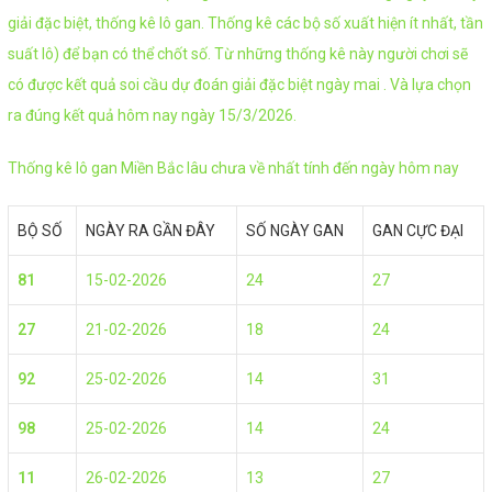
giải đặc biệt, thống kê lô gan. Thống kê các bộ số xuất hiện ít nhất, tần
suất lô) để bạn có thể chốt số. Từ những thống kê này người chơi sẽ
có được kết quả soi cầu dự đoán giải đặc biệt ngày mai . Và lựa chọn
ra đúng kết quả hôm nay ngày 15/3/2026.
Thống kê lô gan Miền Bắc lâu chưa về nhất tính đến ngày hôm nay
BỘ SỐ
NGÀY RA GẦN ĐÂY
SỐ NGÀY GAN
GAN CỰC ĐẠI
81
15-02-2026
24
27
27
21-02-2026
18
24
92
25-02-2026
14
31
98
25-02-2026
14
24
11
26-02-2026
13
27