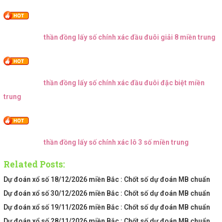
thần đồng lấy số chính xác đầu đuôi giải 8 miền trung
thần đồng lấy số chính xác đầu đuôi đặc biệt miền
trung
thần đồng lấy số chính xác lô 3 số miền trung
Related Posts:
Dự đoán xổ số 18/12/2026 miền Bắc : Chốt số dự đoán MB chuẩn
Dự đoán xổ số 30/12/2026 miền Bắc : Chốt số dự đoán MB chuẩn
Dự đoán xổ số 19/11/2026 miền Bắc : Chốt số dự đoán MB chuẩn
Dự đoán xổ số 28/11/2026 miền Bắc : Chốt số dự đoán MB chuẩn