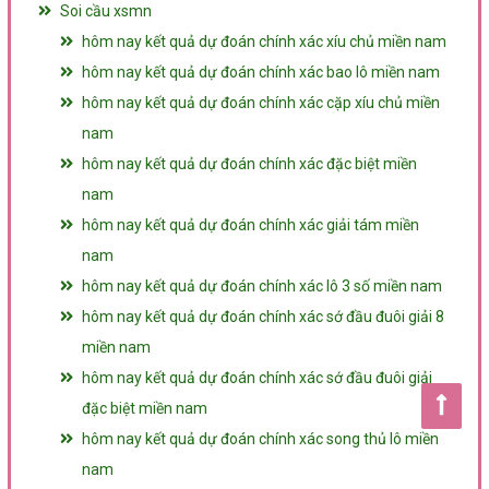
Soi cầu xsmn
hôm nay kết quả dự đoán chính xác xíu chủ miền nam
hôm nay kết quả dự đoán chính xác bao lô miền nam
hôm nay kết quả dự đoán chính xác cặp xíu chủ miền
nam
hôm nay kết quả dự đoán chính xác đặc biệt miền
nam
hôm nay kết quả dự đoán chính xác giải tám miền
nam
hôm nay kết quả dự đoán chính xác lô 3 số miền nam
hôm nay kết quả dự đoán chính xác sớ đầu đuôi giải 8
miền nam
hôm nay kết quả dự đoán chính xác sớ đầu đuôi giải
đặc biệt miền nam
hôm nay kết quả dự đoán chính xác song thủ lô miền
nam