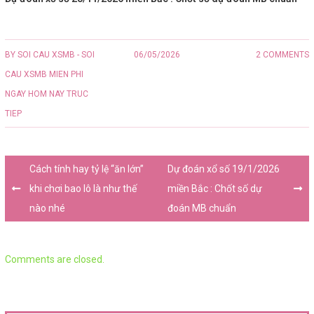
BY
SOI CAU XSMB - SOI
06/05/2026
2 COMMENTS
CAU XSMB MIEN PHI
NGAY HOM NAY TRUC
TIEP
Post
Cách tính hay tỷ lệ “ăn lớn”
Dự đoán xổ số 19/1/2026
navigation
khi chơi bao lô là như thế
miền Bắc : Chốt số dự
nào nhé
đoán MB chuẩn
Comments are closed.