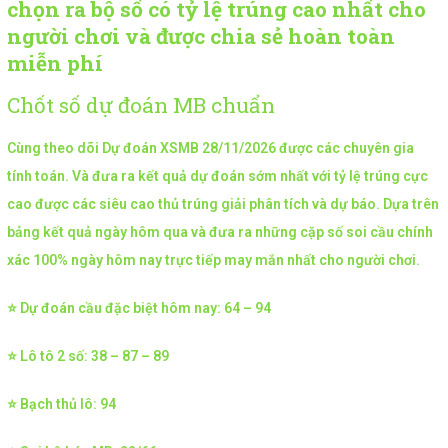
chọn ra bộ số có tỷ lệ trúng cao nhất cho
người chơi và được chia sẻ hoàn toàn
miễn phí
Chốt số dự đoán MB chuẩn
Cùng theo dõi Dự đoán XSMB 28/11/2026 được các chuyên gia
tính toán. Và đưa ra kết quả dự đoán sớm nhất với tỷ lệ trúng cực
cao được các siêu cao thủ trúng giải phân tích và dự báo. Dựa trên
bảng kết quả ngày hôm qua và đưa ra những cặp số soi cầu chính
xác 100% ngày hôm nay trực tiếp may mắn nhất cho người chơi.
⭐ Dự đoán cầu đặc biệt hôm nay: 64 – 94
⭐ Lô tô 2 số: 38 – 87 – 89
⭐ Bạch thủ lô: 94