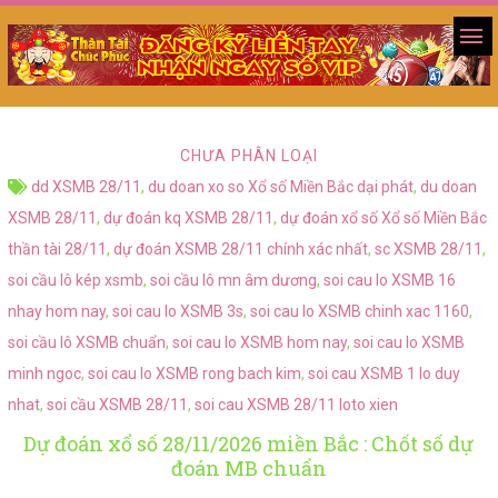
CHƯA PHÂN LOẠI
dd XSMB 28/11
,
du doan xo so Xổ số Miền Bắc dại phát
,
du doan
XSMB 28/11
,
dự đoán kq XSMB 28/11
,
dự đoán xổ số Xổ số Miền Bắc
thần tài 28/11
,
dự đoán XSMB 28/11 chính xác nhất
,
sc XSMB 28/11
,
soi cầu lô kép xsmb
,
soi cầu lô mn âm dương
,
soi cau lo XSMB 16
nhay hom nay
,
soi cau lo XSMB 3s
,
soi cau lo XSMB chinh xac 1160
,
soi cầu lô XSMB chuẩn
,
soi cau lo XSMB hom nay
,
soi cau lo XSMB
minh ngoc
,
soi cau lo XSMB rong bach kim
,
soi cau XSMB 1 lo duy
nhat
,
soi cầu XSMB 28/11
,
soi cau XSMB 28/11 loto xien
Dự đoán xổ số 28/11/2026 miền Bắc : Chốt số dự
đoán MB chuẩn