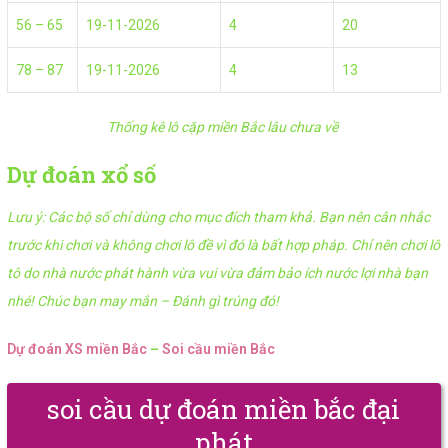
56 – 65
19-11-2026
4
20
78 – 87
19-11-2026
4
13
Thống kê lô cặp miền Bắc lâu chưa về
Dự đoán xổ số
Lưu ý: Các bộ số chỉ dùng cho mục đích tham khả. Bạn nên cân nhắc
trước khi chơi và không chơi lô đề vì đó là bất hợp pháp. Chỉ nên chơi lô
tô do nhà nước phát hành vừa vui vừa đảm bảo ích nước lợi nhà bạn
nhé! Chúc bạn may mắn – Đánh gì trúng đó
!
Dự đoán XS miền Bắc
–
Soi cầu miền Bắc
soi cầu dự đoán miền bắc đại
phát