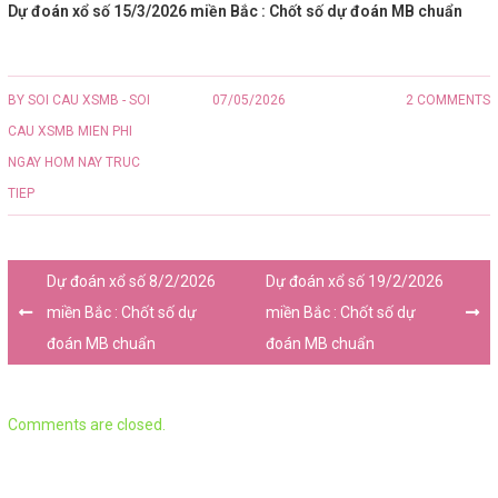
Dự đoán xổ số 15/3/2026 miền Bắc : Chốt số dự đoán MB chuẩn
BY
SOI CAU XSMB - SOI
07/05/2026
2 COMMENTS
CAU XSMB MIEN PHI
NGAY HOM NAY TRUC
TIEP
Post
Dự đoán xổ số 8/2/2026
Dự đoán xổ số 19/2/2026
navigation
miền Bắc : Chốt số dự
miền Bắc : Chốt số dự
đoán MB chuẩn
đoán MB chuẩn
Comments are closed.