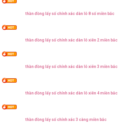
thần đồng lấy số chính xác dàn lô 8 số miền bắc
thần đồng lấy số chính xác dàn lô xiên 2 miền bắc
thần đồng lấy số chính xác dàn lô xiên 3 miền bắc
thần đồng lấy số chính xác dàn lô xiên 4 miền bắc
thần đồng lấy số chính xác 3 càng miền bắc