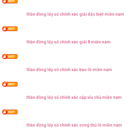
thần đồng lấy số chính xác giải đặc biệt miền nam
thần đồng lấy số chính xác giải 8 miền nam
thần đồng lấy số chính xác bao lô miền nam
thần đồng lấy số chính xác cặp xỉu chủ miền nam
thần đồng lấy số chính xác song thủ lô miền nam