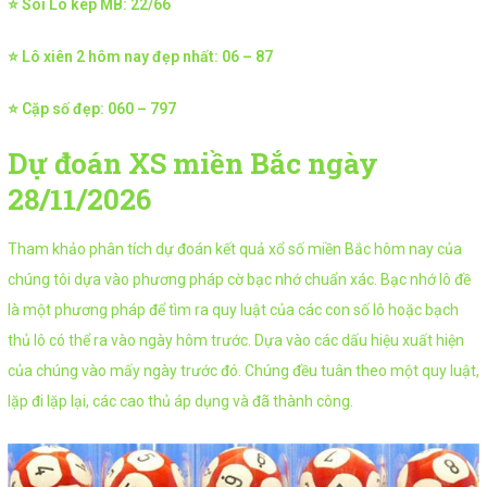
⭐ Soi Lô kép MB: 22/66
⭐ Lô xiên 2 hôm nay đẹp nhất: 06 – 87
⭐ Cặp số đẹp: 060 – 797
Dự đoán XS miền Bắc ngày
28/11/2026
Tham khảo phân tích dự đoán kết quả xổ số miền Bắc hôm nay của
chúng tôi dựa vào phương pháp cờ bạc nhớ chuẩn xác. Bạc nhớ lô đề
là một phương pháp để tìm ra quy luật của các con số lô hoặc bạch
thủ lô có thể ra vào ngày hôm trước. Dựa vào các dấu hiệu xuất hiện
của chúng vào mấy ngày trước đó. Chúng đều tuân theo một quy luật,
lặp đi lặp lại, các cao thủ áp dụng và đã thành công.