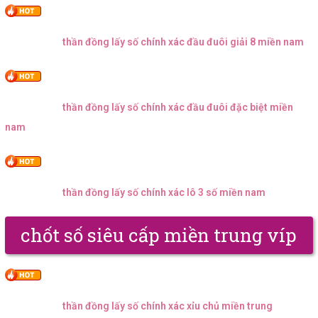
thần đồng lấy số chính xác đầu đuôi giải 8 miền nam
thần đồng lấy số chính xác đầu đuôi đặc biệt miền
nam
thần đồng lấy số chính xác lô 3 số miền nam
chốt số siêu cấp miền trung víp
thần đồng lấy số chính xác xỉu chủ miền trung