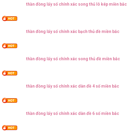
thần đồng lấy số chính xác song thủ lô kép miền bắc
thần đồng lấy số chính xác bạch thủ đề miền bắc
thần đồng lấy số chính xác song thủ đề miền bắc
thần đồng lấy số chính xác dàn đề 4 số miền bắc
thần đồng lấy số chính xác dàn đề 6 số miền bắc