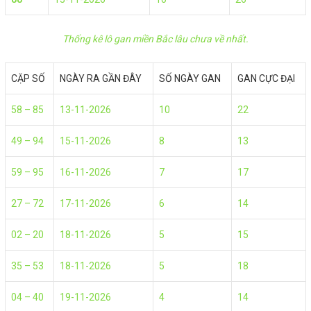
Thống kê lô gan miền Bắc lâu chưa về nhất.
CẶP SỐ
NGÀY RA GẦN ĐÂY
SỐ NGÀY GAN
GAN CỰC ĐẠI
58 – 85
13-11-2026
10
22
49 – 94
15-11-2026
8
13
59 – 95
16-11-2026
7
17
27 – 72
17-11-2026
6
14
02 – 20
18-11-2026
5
15
35 – 53
18-11-2026
5
18
04 – 40
19-11-2026
4
14