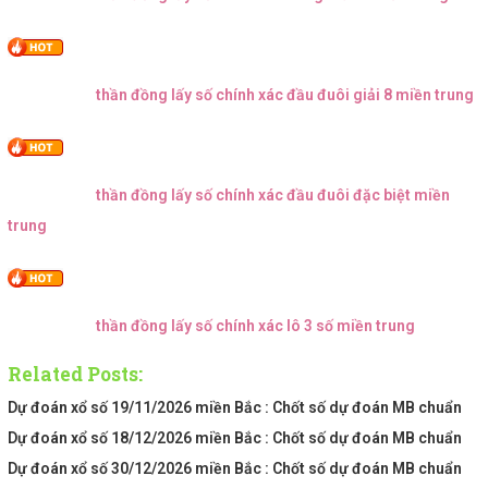
thần đồng lấy số chính xác đầu đuôi giải 8 miền trung
thần đồng lấy số chính xác đầu đuôi đặc biệt miền
trung
thần đồng lấy số chính xác lô 3 số miền trung
Related Posts:
Dự đoán xổ số 19/11/2026 miền Bắc : Chốt số dự đoán MB chuẩn
Dự đoán xổ số 18/12/2026 miền Bắc : Chốt số dự đoán MB chuẩn
Dự đoán xổ số 30/12/2026 miền Bắc : Chốt số dự đoán MB chuẩn