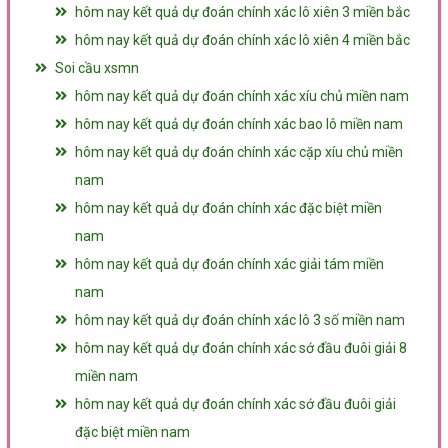
hôm nay kết quả dự đoán chính xác lô xiên 3 miền bắc
hôm nay kết quả dự đoán chính xác lô xiên 4 miền bắc
Soi cầu xsmn
hôm nay kết quả dự đoán chính xác xíu chủ miền nam
hôm nay kết quả dự đoán chính xác bao lô miền nam
hôm nay kết quả dự đoán chính xác cặp xíu chủ miền
nam
hôm nay kết quả dự đoán chính xác đặc biệt miền
nam
hôm nay kết quả dự đoán chính xác giải tám miền
nam
hôm nay kết quả dự đoán chính xác lô 3 số miền nam
hôm nay kết quả dự đoán chính xác sớ đầu đuôi giải 8
miền nam
hôm nay kết quả dự đoán chính xác sớ đầu đuôi giải
đặc biệt miền nam