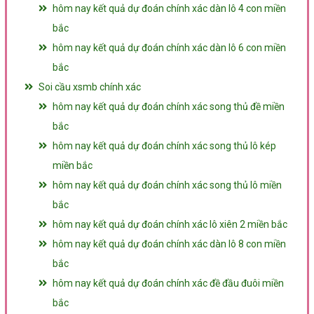
hôm nay kết quả dự đoán chính xác dàn lô 4 con miền
bắc
hôm nay kết quả dự đoán chính xác dàn lô 6 con miền
bắc
Soi cầu xsmb chính xác
hôm nay kết quả dự đoán chính xác song thủ đề miền
bắc
hôm nay kết quả dự đoán chính xác song thủ lô kép
miền bắc
hôm nay kết quả dự đoán chính xác song thủ lô miền
bắc
hôm nay kết quả dự đoán chính xác lô xiên 2 miền bắc
hôm nay kết quả dự đoán chính xác dàn lô 8 con miền
bắc
hôm nay kết quả dự đoán chính xác đề đầu đuôi miền
bắc