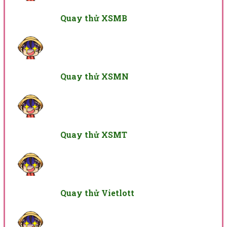
Quay thử XSMB
Quay thử XSMN
Quay thử XSMT
Quay thử Vietlott