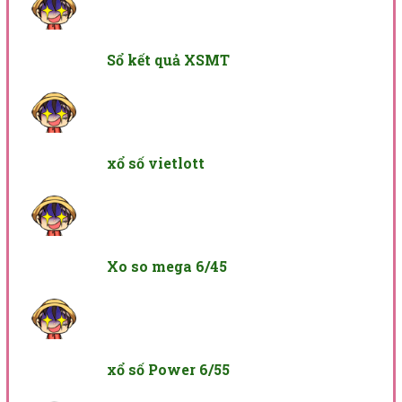
Sổ kết quả XSMT
xổ số vietlott
Xo so mega 6/45
xổ số Power 6/55