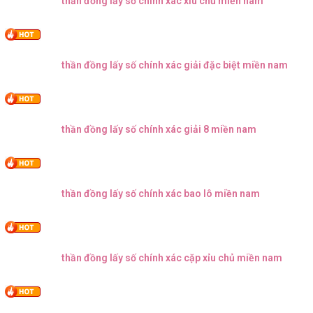
thần đồng lấy số chính xác xỉu chủ miền nam
thần đồng lấy số chính xác giải đặc biệt miền nam
thần đồng lấy số chính xác giải 8 miền nam
thần đồng lấy số chính xác bao lô miền nam
thần đồng lấy số chính xác cặp xỉu chủ miền nam