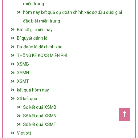
miền trung
hôm nay kết quả dự đoán chính xác sớ đầu đuôi giải
đặc biệt miền trung
Bắt số gì chiều nay
Bí quyết đánh lô
Dự đoán lô đề chính xác
THỐNG KÊ KQXS MIỄN PHÍ
XSMB
XSMN
XSMT
kết quả hôm nay
Sổ kết quả
Sổ kết quả XSMB
Sổ kết quả XSMN
Sổ kết quả XSMT
Vietlott