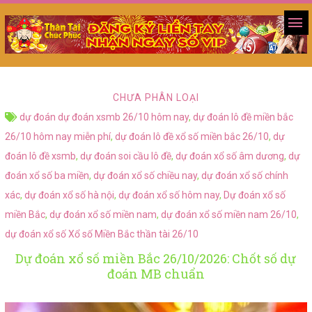
CHƯA PHÂN LOẠI
dự đoán dự đoán xsmb 26/10 hôm nay
,
dự đoán lô đề miền bắc
26/10 hôm nay miễn phí
,
dự đoán lô đề xổ số miền bắc 26/10
,
dự
đoán lô đề xsmb
,
dự đoán soi cầu lô đề
,
dự đoán xổ số âm dương
,
dự
đoán xổ số ba miền
,
dự đoán xổ số chiều nay
,
dự đoán xổ số chính
xác
,
dự đoán xổ số hà nội
,
dự đoán xổ số hôm nay
,
Dự đoán xổ số
miền Bắc
,
dự đoán xổ số miền nam
,
dự đoán xổ số miền nam 26/10
,
dự đoán xổ số Xổ số Miền Bắc thần tài 26/10
Dự đoán xổ số miền Bắc 26/10/2026: Chốt số dự
đoán MB chuẩn