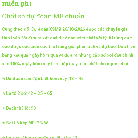
miễn phí
Chốt số dự đoán MB chuẩn
Cùng theo dõi Dự đoán XSMB 26/10/2026 được các chuyên gia
tính toán. Và đưa ra kết quả dự đoán sớm nhất với tỷ lệ trúng cực
cao được các siêu cao thủ trúng giải phân tích và dự báo. Dựa trên
bảng kết quả ngày hôm qua và đưa ra những cặp số soi cầu chính
xác 100% ngày hôm nay trực tiếp may mắn nhất cho người chơi.
⭐ Dự đoán cầu đặc biệt hôm nay: 13 – 45
⭐ Lô tô 2 số: 42 – 35 – 65
⭐ Bạch thủ lô: 98
⭐ Soi Lô kép MB: 33/66
⭐ Lô xiên 2 hôm nay đẹp nhất: 76 – 12