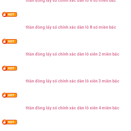
thần đồng lấy số chính xác dàn lô 6 số miền bắc
thần đồng lấy số chính xác dàn lô 8 số miền bắc
thần đồng lấy số chính xác dàn lô xiên 2 miền bắc
thần đồng lấy số chính xác dàn lô xiên 3 miền bắc
thần đồng lấy số chính xác dàn lô xiên 4 miền bắc