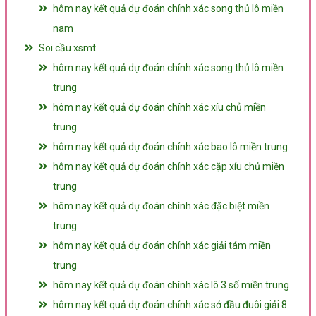
hôm nay kết quả dự đoán chính xác song thủ lô miền
nam
Soi cầu xsmt
hôm nay kết quả dự đoán chính xác song thủ lô miền
trung
hôm nay kết quả dự đoán chính xác xíu chủ miền
trung
hôm nay kết quả dự đoán chính xác bao lô miền trung
hôm nay kết quả dự đoán chính xác cặp xíu chủ miền
trung
hôm nay kết quả dự đoán chính xác đặc biệt miền
trung
hôm nay kết quả dự đoán chính xác giải tám miền
trung
hôm nay kết quả dự đoán chính xác lô 3 số miền trung
hôm nay kết quả dự đoán chính xác sớ đầu đuôi giải 8