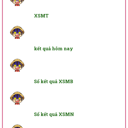
XSMT
kết quả hôm nay
Sổ kết quả XSMB
Sổ kết quả XSMN