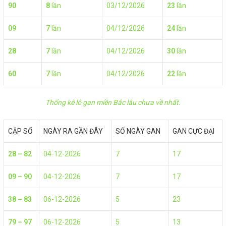
90
8
lần
03/12/2026
23
lần
09
7
lần
04/12/2026
24
lần
28
7
lần
04/12/2026
30
lần
60
7
lần
04/12/2026
22
lần
Thống kê lô gan miền Bắc lâu chưa về nhất.
CẶP SỐ
NGÀY RA GẦN ĐÂY
SỐ NGÀY GAN
GAN CỰC ĐẠI
28 – 82
04-12-2026
7
17
09 – 90
04-12-2026
7
17
38 – 83
06-12-2026
5
23
79 – 97
06-12-2026
5
13