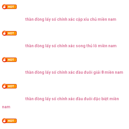
thần đồng lấy số chính xác cặp xỉu chủ miền nam
thần đồng lấy số chính xác song thủ lô miền nam
thần đồng lấy số chính xác đầu đuôi giải 8 miền nam
thần đồng lấy số chính xác đầu đuôi đặc biệt miền
nam