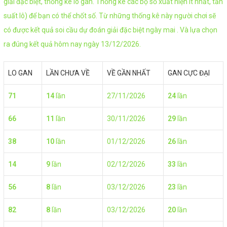
giải đặc biệt, thống kê lô gan. Thống kê các bộ số xuất hiện ít nhất, tần
suất lô) để bạn có thể chốt số. Từ những thống kê này người chơi sẽ
có được kết quả soi cầu dự đoán giải đặc biệt ngày mai . Và lựa chọn
ra đúng kết quả hôm nay ngày 13/12/2026.
LO GAN
LẦN CHƯA VỀ
VỀ GẦN NHẤT
GAN CỰC ĐẠI
71
14
lần
27/11/2026
24
lần
66
11
lần
30/11/2026
29
lần
38
10
lần
01/12/2026
26
lần
14
9
lần
02/12/2026
33
lần
56
8
lần
03/12/2026
23
lần
82
8
lần
03/12/2026
20
lần