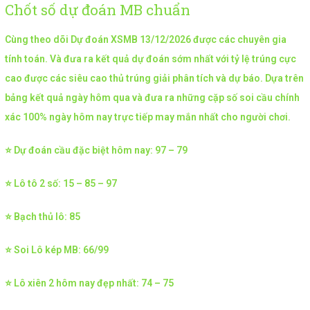
Chốt số dự đoán MB chuẩn
Cùng theo dõi Dự đoán XSMB 13/12/2026 được các chuyên gia
tính toán. Và đưa ra kết quả dự đoán sớm nhất với tỷ lệ trúng cực
cao được các siêu cao thủ trúng giải phân tích và dự báo. Dựa trên
bảng kết quả ngày hôm qua và đưa ra những cặp số soi cầu chính
xác 100% ngày hôm nay trực tiếp may mắn nhất cho người chơi.
⭐ Dự đoán cầu đặc biệt hôm nay:
97 – 79
⭐ Lô tô 2 số:
15 – 85 – 97
⭐ Bạch thủ lô: 85
⭐ Soi Lô kép MB: 66/99
⭐ Lô xiên 2 hôm nay đẹp nhất: 74 – 75