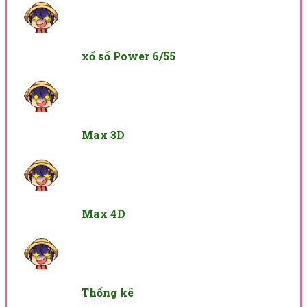
xổ số Power 6/55
Max 3D
Max 4D
Thống kê