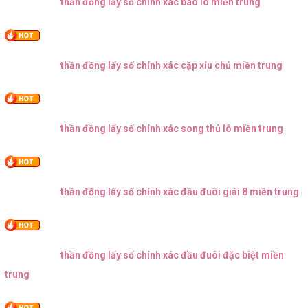
thần đồng lấy số chính xác bao lô miền trung
thần đồng lấy số chính xác cặp xỉu chủ miền trung
thần đồng lấy số chính xác song thủ lô miền trung
thần đồng lấy số chính xác đầu đuôi giải 8 miền trung
thần đồng lấy số chính xác đầu đuôi đặc biệt miền
trung