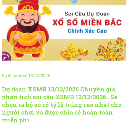
Dự đoán xổ số 13/12/2026
Dự đoán XSMB 13/12/2026 Chuyên gia
phân tích soi cầu XSMB 13/12/2026 . Sẽ
chọn ra bộ số có tỷ lệ trúng cao nhất cho
người chơi và được chia sẻ hoàn toàn
miễn phí