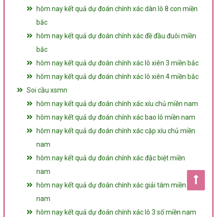
hôm nay kết quả dự đoán chính xác dàn lô 8 con miền
bắc
hôm nay kết quả dự đoán chính xác đề đầu đuôi miền
bắc
hôm nay kết quả dự đoán chính xác lô xiên 3 miền bắc
hôm nay kết quả dự đoán chính xác lô xiên 4 miền bắc
Soi cầu xsmn
hôm nay kết quả dự đoán chính xác xíu chủ miền nam
hôm nay kết quả dự đoán chính xác bao lô miền nam
hôm nay kết quả dự đoán chính xác cặp xíu chủ miền
nam
hôm nay kết quả dự đoán chính xác đặc biệt miền
nam
hôm nay kết quả dự đoán chính xác giải tám miền
nam
hôm nay kết quả dự đoán chính xác lô 3 số miền nam