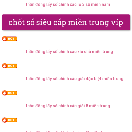
thần đồng lấy số chính xác lô 3 số miền nam
chốt số siêu cấp miền trung víp
thần đồng lấy số chính xác xỉu chủ miền trung
thần đồng lấy số chính xác giải đặc biệt miền trung
thần đồng lấy số chính xác giải 8 miền trung