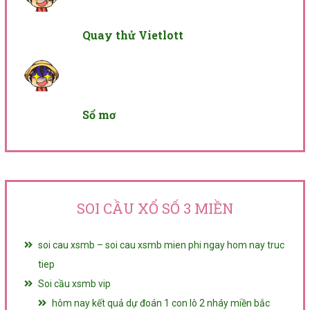
Quay thử Vietlott
Sổ mơ
SOI CẦU XỔ SỐ 3 MIỀN
soi cau xsmb – soi cau xsmb mien phi ngay hom nay truc
tiep
Soi cầu xsmb vip
hôm nay kết quả dự đoán 1 con lô 2 nháy miền bắc