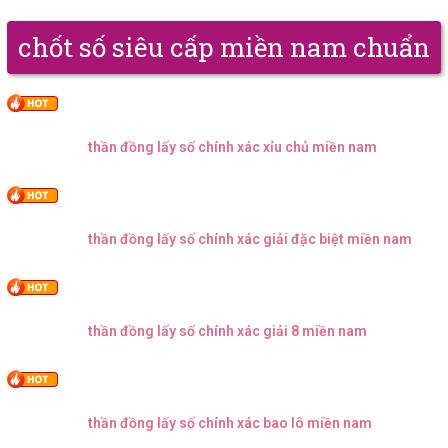
chốt số siêu cấp miền nam chuẩn
thần đồng lấy số chính xác xỉu chủ miền nam
thần đồng lấy số chính xác giải đặc biệt miền nam
thần đồng lấy số chính xác giải 8 miền nam
thần đồng lấy số chính xác bao lô miền nam