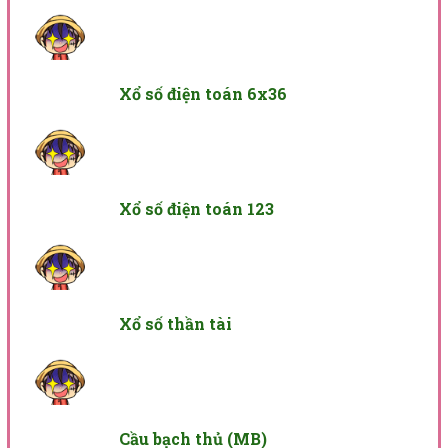
Xổ số điện toán 6x36
Xổ số điện toán 123
Xổ số thần tài
Cầu bạch thủ (MB)