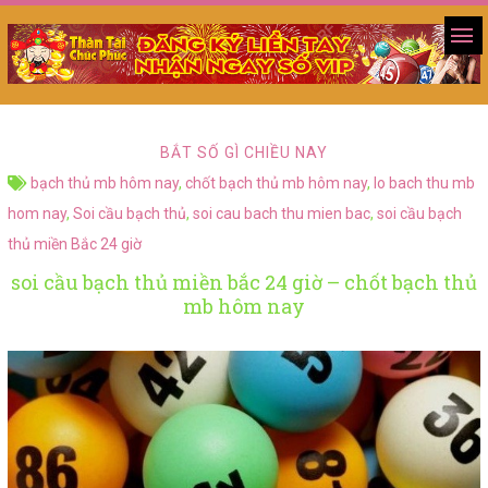
BẮT SỐ GÌ CHIỀU NAY
bạch thủ mb hôm nay
,
chốt bạch thủ mb hôm nay
,
lo bach thu mb
hom nay
,
Soi cầu bạch thủ
,
soi cau bach thu mien bac
,
soi cầu bạch
thủ miền Bắc 24 giờ
soi cầu bạch thủ miền bắc 24 giờ – chốt bạch thủ
mb hôm nay