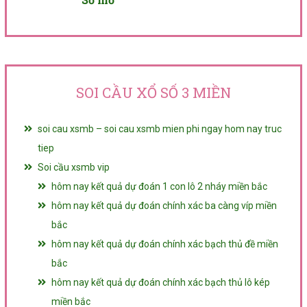
SOI CẦU XỔ SỐ 3 MIỀN
soi cau xsmb – soi cau xsmb mien phi ngay hom nay truc
tiep
Soi cầu xsmb vip
hôm nay kết quả dự đoán 1 con lô 2 nháy miền bắc
hôm nay kết quả dự đoán chính xác ba càng víp miền
bắc
hôm nay kết quả dự đoán chính xác bạch thủ đề miền
bắc
hôm nay kết quả dự đoán chính xác bạch thủ lô kép
miền bắc