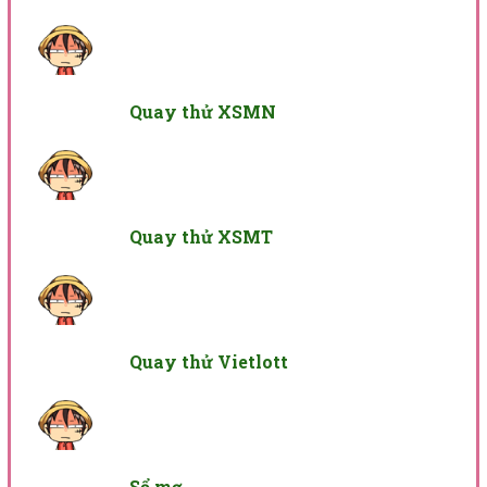
Quay thử XSMN
Quay thử XSMT
Quay thử Vietlott
Sổ mơ