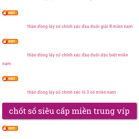
thần đồng lấy số chính xác đầu đuôi giải 8 miền nam
thần đồng lấy số chính xác đầu đuôi đặc biệt miền
nam
thần đồng lấy số chính xác lô 3 số miền nam
chốt số siêu cấp miền trung víp