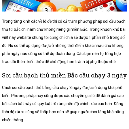
Trong tàng kinh các về lô đề thì có cả trăm phương pháp soi cầu bạch
thủ từ bắc chí nam chứ không riêng gì miền Bắc. Trong khuôn khổ bài
viết này website chúng tôi cũng chỉ chia sẻ được 1 phần nhỏ trong số
đó. Nó có thể áp dụng được ở những thời điểm khác nhau chứ không
phải ngày nào cũng có thể dự đoán đúng. Các bạn nên tự tổng hợp
trau dồi thêm kiến thức để chủ động hơn tránh bị phụ thuộc nhé
Soi cầu bạch thủ miền Bắc cầu chạy 3 ngày
Cách soi cầu bạch thủ bằng cầu chạy 3 ngày được sử dụng khá phổ
biến. Phương pháp này cũng được các chuyên gia lô đề đánh giá cao
bởi cách bắt này có quy luật rõ ràng nên độ chính xác cao hơn. Đồng
thời độ rủi ro cũng sẽ thấp hơn nên sẽ giúp người chơi tăng khả năng
chiến thắng.