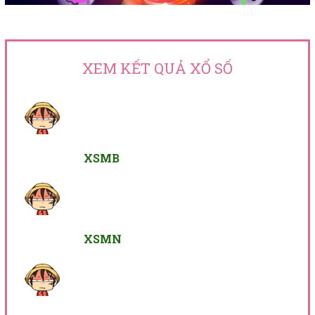
XEM KẾT QUẢ XỔ SỐ
XSMB
XSMN