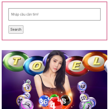
Search