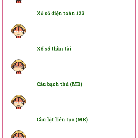
Xổ số điện toán 123
Xổ số thần tài
Cầu bạch thủ (MB)
Cầu lật liên tục (MB)