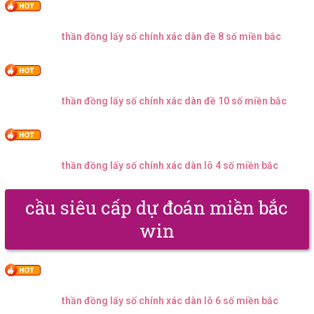
thần đồng lấy số chính xác dàn đề 8 số miền bắc
thần đồng lấy số chính xác dàn đề 10 số miền bắc
thần đồng lấy số chính xác dàn lô 4 số miền bắc
cầu siêu cấp dự đoán miền bắc
win
thần đồng lấy số chính xác dàn lô 6 số miền bắc