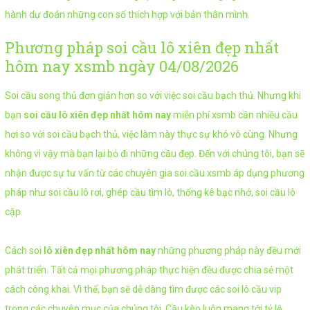
hành dự đoán những con số thích hợp với bản thân mình.
Phương pháp soi cầu lô xiên đẹp nhất
hôm nay xsmb ngày 04/08/2026
Soi cầu song thủ đơn giản hơn so với việc soi cầu bạch thủ. Nhưng khi
bạn
soi cầu
lô xiên đẹp nhất hôm nay
miễn phí xsmb cần nhiều cầu
hơi so với soi cầu bạch thủ, việc làm này thực sự khó vô cùng. Nhưng
không vì vậy mà bạn lại bỏ đi những cầu đẹp. Đến với chúng tôi, bạn sẽ
nhận được sự tư vấn từ các chuyên gia soi cầu xsmb áp dụng phương
pháp như soi cầu lô rơi, ghép cầu tìm lô, thống kê bạc nhớ, soi cầu lô
cặp.
Cách soi
lô xiên đẹp nhất hôm nay
những phương pháp này đều mới
phát triển. Tất cả mọi phương pháp thực hiện đều được chia sẻ một
cách công khai. Vì thế, bạn sẽ dễ dàng tìm được các soi lô cầu vip
trong các chuyên mục của chúng tôi. Cầu kèo luôn mang tới tỷ lệ