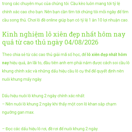
trong các chuyên mục của chúng tôi. Cầu kèo luôn mang tới tỷ lệ
chính xác cao cho bạn. Nên bạn cần tìm tới chúng tôi mỗi ngày để tìm
cầu song thủ. Chơi lô đề online giúp bạn có tỷ lệ 1 ăn 10 lợi nhuận cao.
Kinh nghiệm lô xiên đẹp nhất hôm nay
quả từ cao thủ ngày 04/08/2026
Theo chia sẻ từ các cao thủ giải mã số học, để
lô xiên đẹp nhất hôm
nay
hiệu quả, ăn lãi to, đầu tiên anh em phải nắm được cách soi cầu lô
khung chính xác và những dấu hiệu cầu lô cụ thể để quyết định nên
nuôi khung mấy ngày.
Dấu hiệu nuôi lô khung 2 ngày chính xác nhất:
– Nên nuôi lô khung 2 ngày khi thấy một con lô khan sắp chạm
ngưỡng gan max.
– Đọc các dấu hiệu lô rơi, đề rơi để nuôi khung 2 ngày.