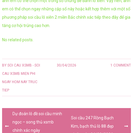
anh em có thể chọn một trong số chúng để đánh lô xiên. Vậy nên, anh
em có thể chọn ngay những cặp số này hoặc kết hợp thêm với một số
phương pháp soi cầu lô xiên 2 miền Bắc chính xác tiếp theo đây để gia
tăng cơ hội trúng cao hơn.
No related posts.
BY
SOI CAU XSMB - SOI
30/04/2026
1 COMMENT
CAU XSMB MIEN PHI
NGAY HOM NAY TRUC
TIEP
Post
Dự đoán lô đề soi cầu minh
navigation
Soi cầu 247 Rồng Bạch
ngọc – song thủ xsmb
Kim, bạch thủ lô 88 đẹp
chính xác ngày