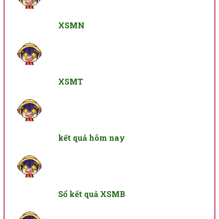
XSMN
XSMT
kết quả hôm nay
Sổ kết quả XSMB