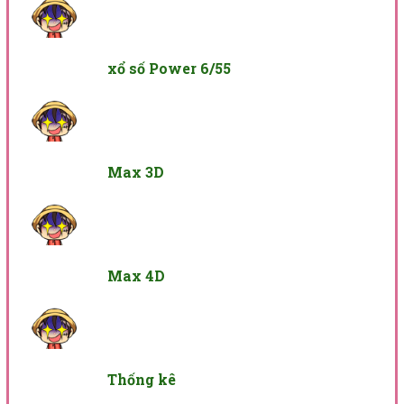
xổ số Power 6/55
Max 3D
Max 4D
Thống kê