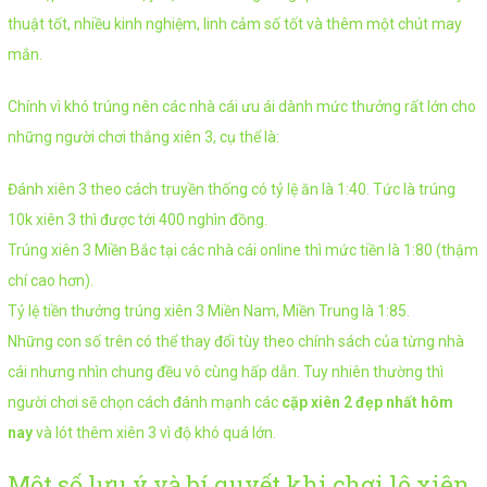
thuật tốt, nhiều kinh nghiệm, linh cảm số tốt và thêm một chút may
mắn.
Chính vì khó trúng nên các nhà cái ưu ái dành mức thưởng rất lớn cho
những người chơi thắng xiên 3, cụ thể là:
Đánh xiên 3 theo cách truyền thống có tỷ lệ ăn là 1:40. Tức là trúng
10k xiên 3 thì được tới 400 nghìn đồng.
Trúng xiên 3 Miền Bắc tại các nhà cái online thì mức tiền là 1:80 (thậm
chí cao hơn).
Tỷ lệ tiền thưởng trúng xiên 3 Miền Nam, Miền Trung là 1:85.
Những con số trên có thể thay đổi tùy theo chính sách của từng nhà
cái nhưng nhìn chung đều vô cùng hấp dẫn. Tuy nhiên thường thì
người chơi sẽ chọn cách đánh mạnh các
cặp xiên 2 đẹp nhất hôm
nay
và lót thêm xiên 3 vì độ khó quá lớn.
Một số lưu ý và bí quyết khi chơi lô xiên