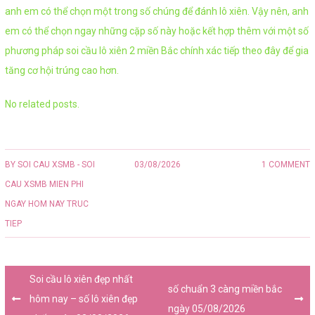
anh em có thể chọn một trong số chúng để đánh lô xiên. Vậy nên, anh
em có thể chọn ngay những cặp số này hoặc kết hợp thêm với một số
phương pháp soi cầu lô xiên 2 miền Bắc chính xác tiếp theo đây để gia
tăng cơ hội trúng cao hơn.
No related posts.
BY
SOI CAU XSMB - SOI
03/08/2026
1 COMMENT
CAU XSMB MIEN PHI
NGAY HOM NAY TRUC
TIEP
Post
Soi cầu lô xiên đẹp nhất
navigation
số chuẩn 3 càng miền bắc
hôm nay – số lô xiên đẹp
ngày 05/08/2026