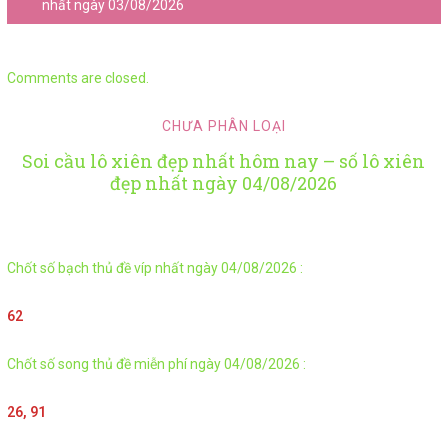
nhất ngày 03/08/2026
Comments are closed.
CHƯA PHÂN LOẠI
Soi cầu lô xiên đẹp nhất hôm nay – số lô xiên
đẹp nhất ngày 04/08/2026
Chốt số bạch thủ đề víp nhất ngày 04/08/2026 :
62
Chốt số song thủ đề miễn phí ngày 04/08/2026 :
26, 91