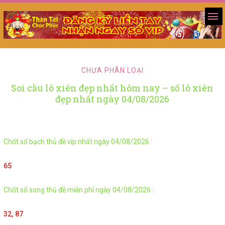
CHƯA PHÂN LOẠI
Soi cầu lô xiên đẹp nhất hôm nay – số lô xiên
đẹp nhất ngày 04/08/2026
Chốt số bạch thủ đề víp nhất ngày 04/08/2026 :
65
Chốt số song thủ đề miễn phí ngày 04/08/2026 :
32, 87