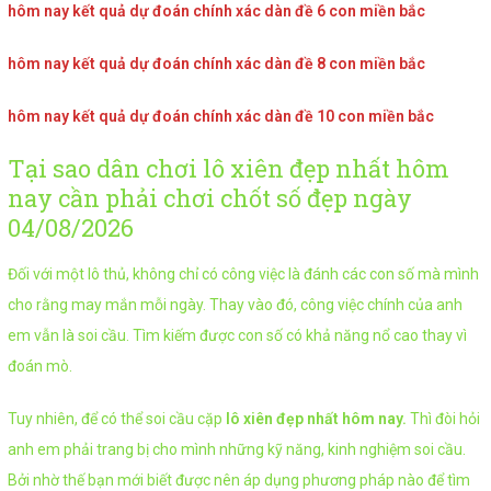
hôm nay kết quả dự đoán chính xác dàn đề 6 con miền bắc
hôm nay kết quả dự đoán chính xác dàn đề 8 con miền bắc
hôm nay kết quả dự đoán chính xác dàn đề 10 con miền bắc
Tại sao dân chơi lô xiên đẹp nhất hôm
nay cần phải chơi chốt số đẹp ngày
04/08/2026
Đối với một lô thủ, không chỉ có công việc là đánh các con số mà mình
cho rằng may mắn mỗi ngày. Thay vào đó, công việc chính của anh
em vẫn là soi cầu. Tìm kiếm được con số có khả năng nổ cao thay vì
đoán mò.
Tuy nhiên, để có thể soi cầu cặp
lô xiên đẹp nhất hôm nay
.
Thì đòi hỏi
anh em phải trang bị cho mình những kỹ năng, kinh nghiệm soi cầu.
Bởi nhờ thế bạn mới biết được nên áp dụng phương pháp nào để tìm