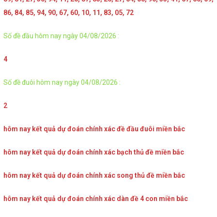
86, 84, 85, 94, 90, 67, 60, 10, 11, 83, 05, 72
Số đề đầu hôm nay ngày 04/08/2026 :
4
Số đề đuôi hôm nay ngày 04/08/2026 :
2
hôm nay kết quả dự đoán chính xác đề đầu đuôi miền bắc
hôm nay kết quả dự đoán chính xác bạch thủ đề miền bắc
hôm nay kết quả dự đoán chính xác song thủ đề miền bắc
hôm nay kết quả dự đoán chính xác dàn đề 4 con miền bắc