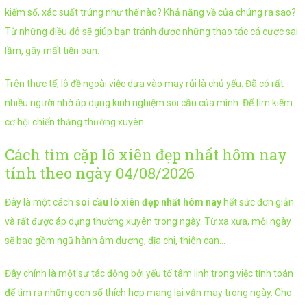
kiếm số, xác suất trúng như thế nào? Khả năng về của chúng ra sao?
Từ những điều đó sẽ giúp bạn tránh được những thao tác cá cược sai
lầm, gây mất tiền oan.
Trên thực tế, lô đề ngoài việc dựa vào may rủi là chủ yếu. Đã có rất
nhiều người nhờ áp dụng kinh nghiệm soi cầu của mình. Để tìm kiếm
cơ hội chiến thắng thường xuyên.
Cách tìm cặp lô xiên đẹp nhất hôm nay
tính theo ngày 04/08/2026
Đây là một cách
soi cầu
lô xiên đẹp nhất hôm nay
hết sức đơn giản
và rất được áp dụng thường xuyên trong ngày. Từ xa xưa, mỗi ngày
sẽ bao gồm ngũ hành âm dương, địa chi, thiên can…
Đây chính là một sự tác động bởi yếu tố tâm linh trong việc tính toán
để tìm ra những con số thích hợp mang lại vận may trong ngày. Cho