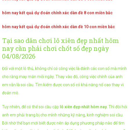
hôm nay kết quả dự đoán chính xác dàn đề 8 con miền bắc
hôm nay kết quả dự đoán chính xác dàn đề 10 con miền bắc
Tại sao dân chơi lô xiên đẹp nhất hôm
nay cần phải chơi chốt số đẹp ngày
04/08/2026
Đối với một lô thủ, không chỉ có công việc là đánh các con số mà mình
cho rằng may mắn mỗi ngày. Thay vào đó, công việc chính của anh
em vẫn là soi cầu. Tìm kiếm được con số có khả năng nổ cao thay vì
đoán mò.
Tuy nhiên, để có thể soi cầu cặp
lô xiên đẹp nhất hôm nay
.
Thì đòi hỏi
anh em phải trang bị cho mình những kỹ năng, kinh nghiệm soi cầu.
Bởi nhờ thế bạn mới biết được nên áp dụng phương pháp nào để tìm