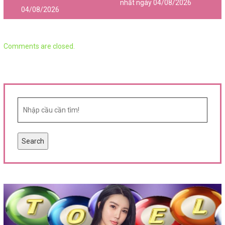
nhất ngày 04/08/2026
04/08/2026
Comments are closed.
Search